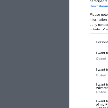
participants
Downstream 
Please note
information 
deny consent
in below Go
Persona
I want t
01
Opted 
FEV
I want t
Opted 
UM BOM CHEFE NUNCA DIZ…
Maguiar
Cultura
Comentários
I want 
Advertis
Saber mandar é uma qualidade que não é intrínseca a tod
Opted 
pessoas, mas existem estratégias que podem ajudar qua
I want t
profissional a conseguir tornar-se num ‘bom chefe’. Lolly
of my P
Daskal, especialista em Liderança e Desenvolvimento Pe
was col