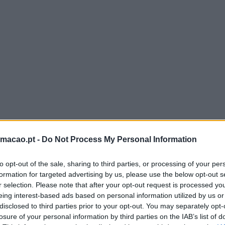
03
FEV
O NOVO DIRETOR DE RECURSOS HUMANOS: QUE
COMPETÊNCIAS SÃO ESPERADAS?
Maguiar
Mudança
Comentários
ração,
Que competências deve ter um bom diretor de Rec
Humanos? De acordo com o estudo ‘The New Corp
rmacao.pt -
Do Not Process My Personal Information
Director – 20 tips and 20 skills’, recentemente pub
Meta4, a resposta não é simples….
to opt-out of the sale, sharing to third parties, or processing of your per
formation for targeted advertising by us, please use the below opt-out s
LEIA MAIS
r selection. Please note that after your opt-out request is processed y
eing interest-based ads based on personal information utilized by us or
disclosed to third parties prior to your opt-out. You may separately opt-
losure of your personal information by third parties on the IAB’s list of