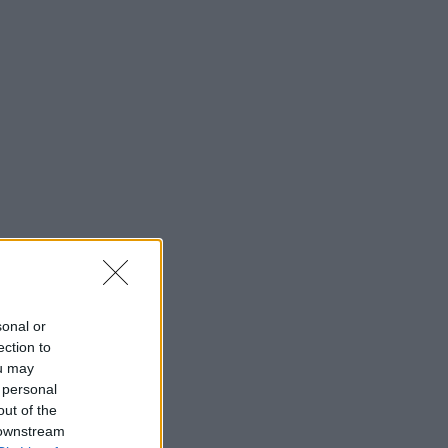
Liderança
Mudança
Perspetivas
Pessoas
PORTO RH MEETING
Recursos Humanos
ursos
Sem Categoria
orate HR
licado pela
Sustentabilidade
Team Building
sonal or
ection to
Tecnologias De Informação
ou may
Vendas E Negociação
 personal
out of the
 downstream