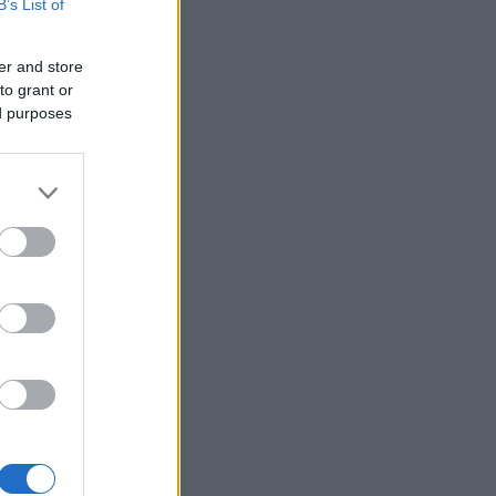
B’s List of
Recentes
er and store
to grant or
ed purposes
Feedback fora do
calendário
Como usar a escuta
ativa para reter
talento, melhorar o
ambiente de trabalho e
aumentar a
A?
produtividade
O futuro dos líderes é
e to Work
decidir com base em
de trabalho.
dados e os dados
s, a geração
exigem pensamento