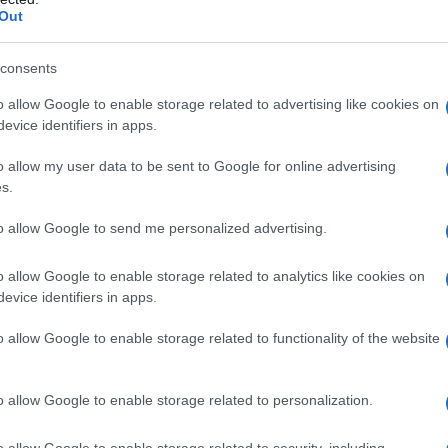
Out
LEIA MAIS
consents
o allow Google to enable storage related to advertising like cookies on
evice identifiers in apps.
o allow my user data to be sent to Google for online advertising
…
9
10
11
s.
to allow Google to send me personalized advertising.
o allow Google to enable storage related to analytics like cookies on
evice identifiers in apps.
o allow Google to enable storage related to functionality of the website
o allow Google to enable storage related to personalization.
o allow Google to enable storage related to security, including