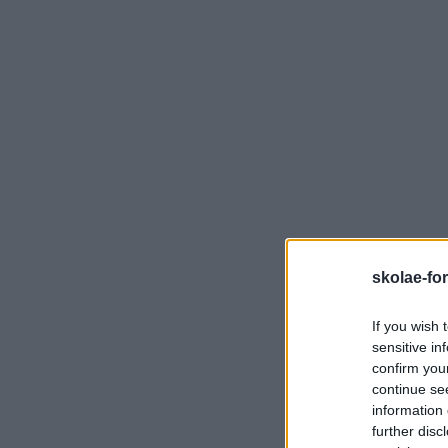
10
FEV
É ALTURA DE ACABAR COM O OPEN SPACE?
Maguiar
Cultura
Comentários
Há muitos anos que a maioria das empresas adotaram a
estratégia de trabalhar em open space: promove a colabo
relações positivas, a criatividade e a comunicação entre
skolae-fo
colaboradores, dizem, mas em 2016 são cada vez…
If you wish 
LEIA MAIS
sensitive in
confirm you
continue se
information 
further disc