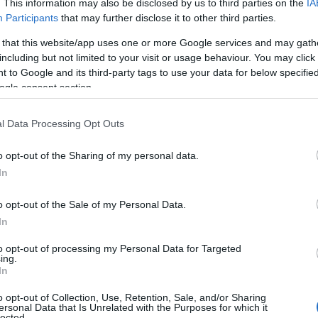
. This information may also be disclosed by us to third parties on the
IA
Participants
that may further disclose it to other third parties.
 that this website/app uses one or more Google services and may gath
including but not limited to your visit or usage behaviour. You may click 
 to Google and its third-party tags to use your data for below specifi
ogle consent section.
l Data Processing Opt Outs
o opt-out of the Sharing of my personal data.
18
In
JAN
o opt-out of the Sale of my Personal Data.
In
MILLENNIALS: A SUA EMPRESA ESTÁ PREPARAD
Maguiar
Mudança
Comentários
to opt-out of processing my Personal Data for Targeted
ing.
as as
Um estudo recentemente publicado pela Great Plac
In
lquer
revelava as peculiaridades dos Millennials no local 
o opt-out of Collection, Use, Retention, Sale, and/or Sharing
Uma das gerações mais estudadas dos últimos ano
ersonal Data that Is Unrelated with the Purposes for which it
ssoal,
do milénio tem sido alvo de vários…
lected.