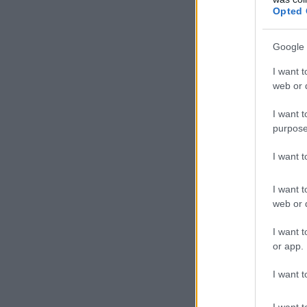
Opted 
…
Google 
LEIA MAIS
I want t
web or d
I want t
1
purpose
I want 
I want t
web or d
I want t
or app.
I want t
I want t