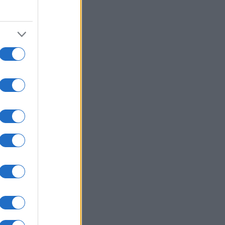
crítico
Fazer perguntas tira-
nos do piloto
automático
“Formação em IA para
meter a mão na
massa” Raquel
Rebelo, CEO da
SKOLAE Formação,
fala sobre a Academia
de Verão