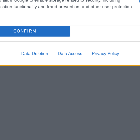
cation functionality and fraud prevention, and other user protection.
CONFIRM
Data Deletion
Data Access
Privacy Policy
 seu negócio
A
 implementação e desenvolvimento de soluções pragmáticas