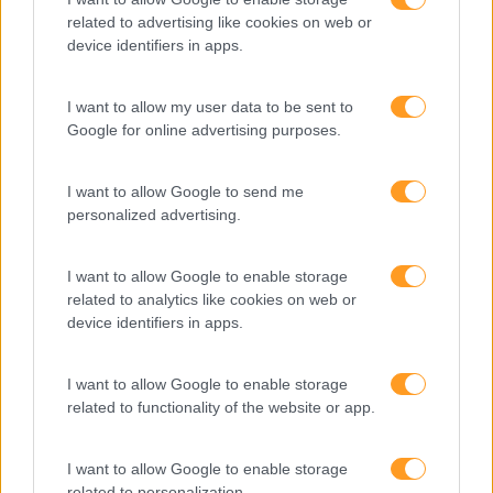
related to advertising like cookies on web or
device identifiers in apps.
I want to allow my user data to be sent to
O QUE É QUE A AIRBNB TEM PARA ENSINAR SOBRE
Google for online advertising purposes.
EMPLOYEE EXPERIENCE?
Qualquer pessoa que já tenha viajado pelo menos uma
I want to allow Google to send me
vez nos últimos dez anos já terá ouvido falar da AirBnB.
personalized advertising.
Sim, essa empresa que transformou a forma como os
turistas ficam hospedados, conhecem novas culturas…
I want to allow Google to enable storage
related to analytics like cookies on web or
LEIA MAIS
device identifiers in apps.
I want to allow Google to enable storage
related to functionality of the website or app.
I want to allow Google to enable storage
related to personalization.