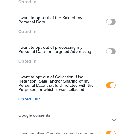
Opted In
use your data for below specified purposes in below Google
Soluções centradas nas pessoas. Criatividade. Trazer
consent section.
novidade à rotina das atividades. Integrar todos os
I want to opt-out of the Sale of my
profissionais de uma organização liderada por quem não
Personal Data.
tem receio de mudar. Existem empresas em vários
Opted In
setores a co-desenhar o futuro...
I want to opt-out of processing my
Personal Data for Targeted Advertising.
LEIA MAIS
Opted In
I want to opt-out of Collection, Use,
Retention, Sale, and/or Sharing of my
Personal Data that Is Unrelated with the
Purposes for which it was collected.
Opted Out
Google consents
I want to allow Google to enable storage