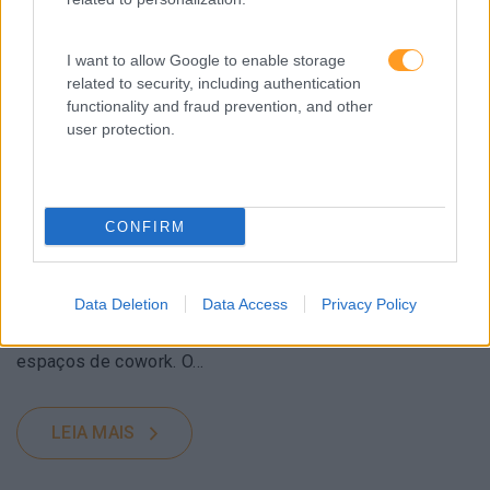
I want to allow Google to enable storage
related to security, including authentication
functionality and fraud prevention, and other
user protection.
O NOVO DESIGN DO TRABALHO
CONFIRM
Desde pequenas cidades corporativas que permitem aos
colaboradores nunca terem que sair do seu local de
Data Deletion
Data Access
Privacy Policy
trabalho para aceder a uma multiplicidade de serviços, a
incubadoras, aceleradores, centros de inovação e
espaços de cowork. O…
LEIA MAIS