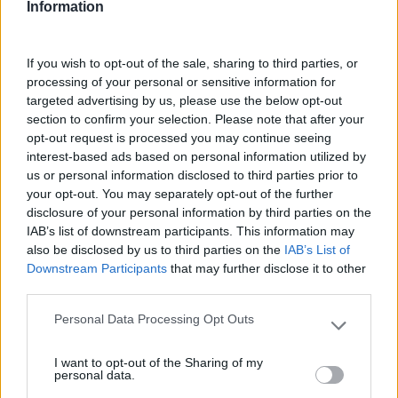
Information
LEIA MAIS
If you wish to opt-out of the sale, sharing to third parties, or
processing of your personal or sensitive information for
targeted advertising by us, please use the below opt-out
section to confirm your selection. Please note that after your
opt-out request is processed you may continue seeing
interest-based ads based on personal information utilized by
us or personal information disclosed to third parties prior to
your opt-out. You may separately opt-out of the further
disclosure of your personal information by third parties on the
IAB’s list of downstream participants. This information may
also be disclosed by us to third parties on the
IAB’s List of
Downstream Participants
that may further disclose it to other
third parties.
Personal Data Processing Opt Outs
Please note that this website/app uses one or more Google
services and may gather and store information including but
I want to opt-out of the Sharing of my
not limited to your visit or usage behaviour. You may click to
DESIGN THINKING: A NOVA GESTÃO PARA EMPRESAS
personal data.
grant or deny consent to Google and its third-party tags to
‘FORA DA CAIXA’