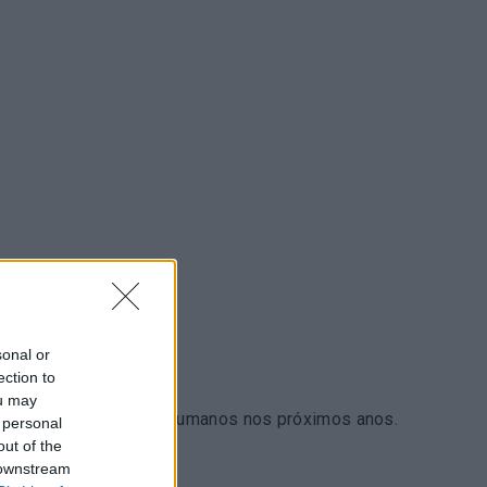
sonal or
ection to
ou may
lvimento de Recursos Humanos nos próximos anos.
 personal
out of the
 downstream