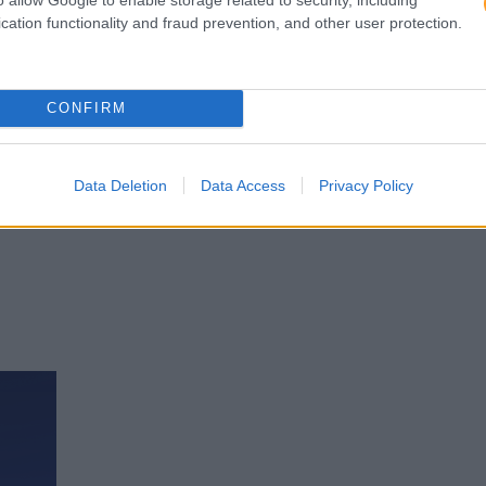
cation functionality and fraud prevention, and other user protection.
CONFIRM
O DIGITAL BRIAN SOLIS 2017’?
Data Deletion
Data Access
Privacy Policy
lista Brian Solis acaba de publicar o seu 3º Estudo do estad