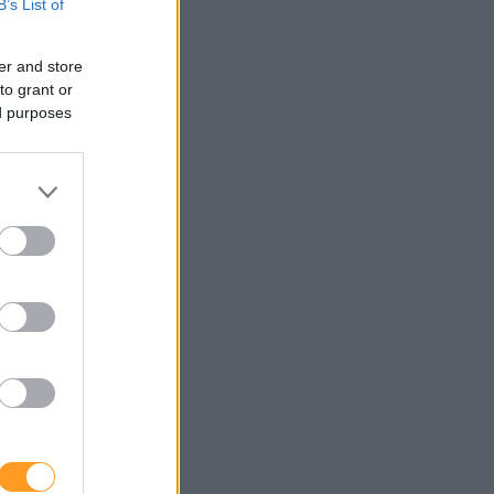
B’s List of
er and store
to grant or
ed purposes