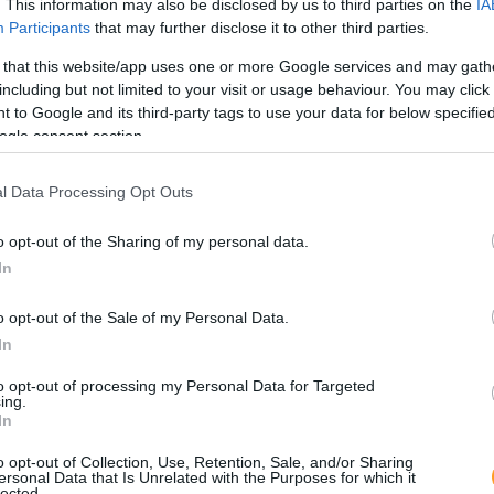
. This information may also be disclosed by us to third parties on the
IA
Participants
that may further disclose it to other third parties.
 that this website/app uses one or more Google services and may gath
including but not limited to your visit or usage behaviour. You may click 
 to Google and its third-party tags to use your data for below specifi
ogle consent section.
l Data Processing Opt Outs
o opt-out of the Sharing of my personal data.
In
o opt-out of the Sale of my Personal Data.
In
to opt-out of processing my Personal Data for Targeted
ing.
In
o opt-out of Collection, Use, Retention, Sale, and/or Sharing
ersonal Data that Is Unrelated with the Purposes for which it
RNOS?
lected.