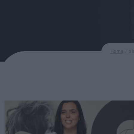
Home
bl