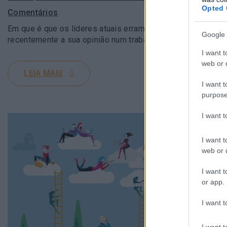
Opted 
Comentários
Em que é que os líderes atuais erram? Sabe que fator se 
Google 
recentemente a sua opinião num trabalho…
I want t
web or d
LEIA MAIS
I want t
purpose
I want 
I want t
web or d
I want t
or app.
I want t
I want t