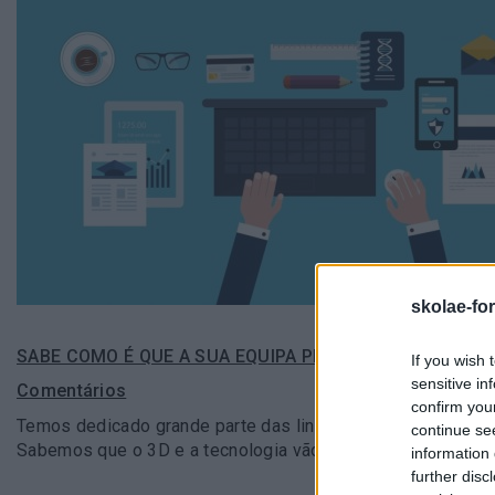
skolae-fo
SABE COMO É QUE A SUA EQUIPA PREFERE APRENDER?
If you wish 
sensitive in
Comentários
confirm you
Temos dedicado grande parte das linhas deste blog à pre
continue se
Sabemos que o 3D e a tecnologia vão penetrar o…
information 
further disc