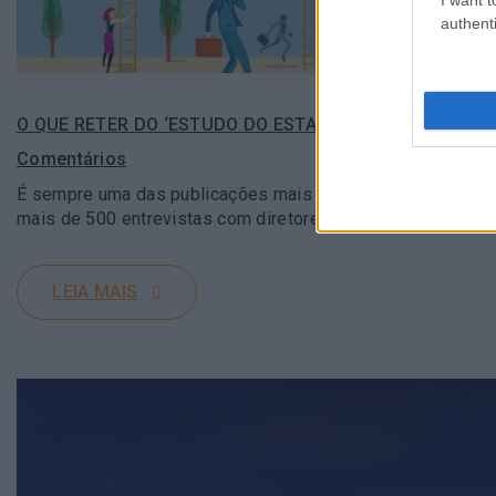
authenti
O QUE RETER DO ‘ESTUDO DO ESTADO DA TRANSFORMAÇÃ
Comentários
É sempre uma das publicações mais aguardadas do ano. O ana
mais de 500 entrevistas com diretores da…
LEIA MAIS