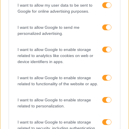
dados e os dados
I want to allow my user data to be sent to
exigem pensamento
Google for online advertising purposes.
crítico
I want to allow Google to send me
personalized advertising.
Fazer perguntas tira-nos
do piloto automático
I want to allow Google to enable storage
related to analytics like cookies on web or
device identifiers in apps.
“Formação em IA para
meter a mão na massa”
I want to allow Google to enable storage
Raquel Rebelo, CEO da
related to functionality of the website or app.
SKOLAE Formação, fala
sobre a Academia de
Verão
I want to allow Google to enable storage
related to personalization.
I want to allow Google to enable storage
related to security, including authentication