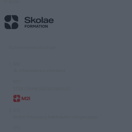
O grupo
Outras marcas do Grupo
M2I
IA, informática e ofimática
M2I
https://www.m2iformation.fr/
EFE
Direto, finanças e habilidades interpessoais
EFE