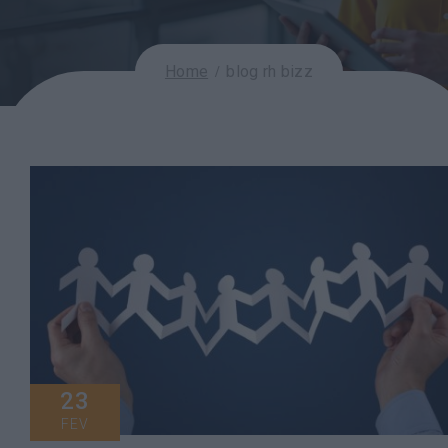
Home
blog rh bizz
23
FEV