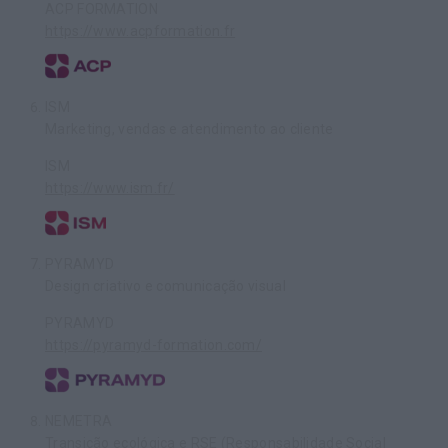
ACP FORMATION
https://www.acpformation.fr
ISM
Marketing, vendas e atendimento ao cliente
ISM
https://www.ism.fr/
PYRAMYD
Design criativo e comunicação visual
PYRAMYD
https://pyramyd-formation.com/
NEMETRA
Transição ecológica e RSE (Responsabilidade Social