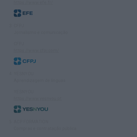
https://www.efe.fr/
CFPJ
Jornalismo e comunicação
CFPJ
https://www.cfpj.com/
YESNYOU
Aprendizagem de línguas
YESNYOU
https://www.yesnyou.pt
ACP FORMATION
Compras e contratação pública