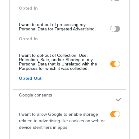
Opted In
Recentes
I want to opt-out of processing my
Personal Data for Targeted Advertising.
Opted In
Feedback fora do
I want to opt-out of Collection, Use,
calendário
Retention, Sale, and/or Sharing of my
Personal Data that Is Unrelated with the
Purposes for which it was collected.
Opted Out
Como usar a escuta
ativa para reter talento,
Google consents
melhorar o ambiente de
trabalho e aumentar a
produtividade
I want to allow Google to enable storage
related to advertising like cookies on web or
O futuro dos líderes é
device identifiers in apps.
decidir com base em