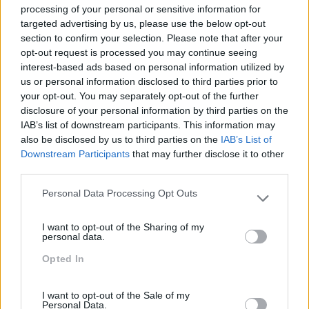
Interculturalidade
processing of your personal or sensitive information for
targeted advertising by us, please use the below opt-out
Keep In Mind
section to confirm your selection. Please note that after your
opt-out request is processed you may continue seeing
Liderança
interest-based ads based on personal information utilized by
Mudança
us or personal information disclosed to third parties prior to
your opt-out. You may separately opt-out of the further
Perspetivas
disclosure of your personal information by third parties on the
IAB’s list of downstream participants. This information may
Pessoas
also be disclosed by us to third parties on the
IAB’s List of
PORTO RH MEETING
Downstream Participants
that may further disclose it to other
third parties.
Recursos Humanos
Personal Data Processing Opt Outs
Sem Categoria
Please note that this website/app uses one or more Google
services and may gather and store information including but
I want to opt-out of the Sharing of my
Sustentabilidade
not limited to your visit or usage behaviour. You may click to
personal data.
grant or deny consent to Google and its third-party tags to
Team Building
Opted In
use your data for below specified purposes in below Google
consent section.
Tecnologias De Informação
I want to opt-out of the Sale of my
Vendas E Negociação
Personal Data.