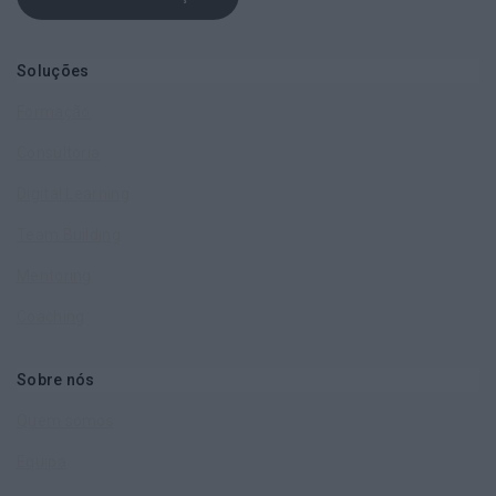
Soluções
Formação
Consultoria
Digital Learning
Team Building
Mentoring
Coaching
Sobre nós
Quem somos
Equipa