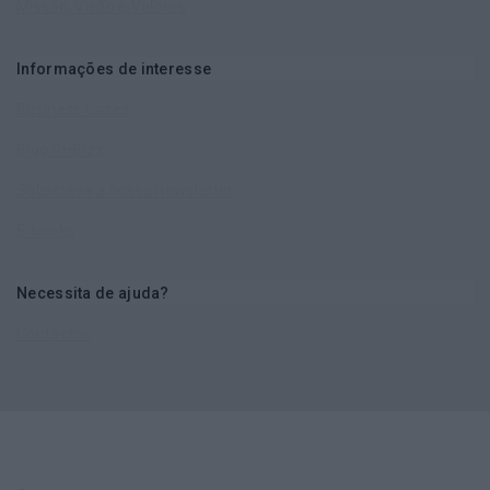
Missão, Visão e Valores
Informações de interesse
Business Cases
Blog RHBizz
Subscreva a nossa newsletter
E-books
Necessita de ajuda?
Contactos