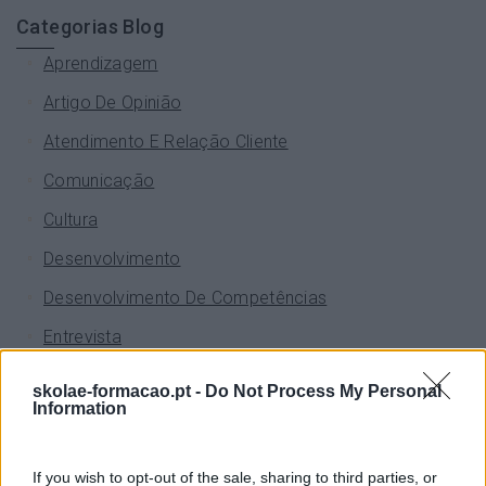
Categorias Blog
Aprendizagem
Artigo De Opinião
Atendimento E Relação Cliente
Comunicação
Cultura
Desenvolvimento
Desenvolvimento De Competências
Entrevista
Expo RH
skolae-formacao.pt -
Do Not Process My Personal
Information
IA
Inglês
If you wish to opt-out of the sale, sharing to third parties, or