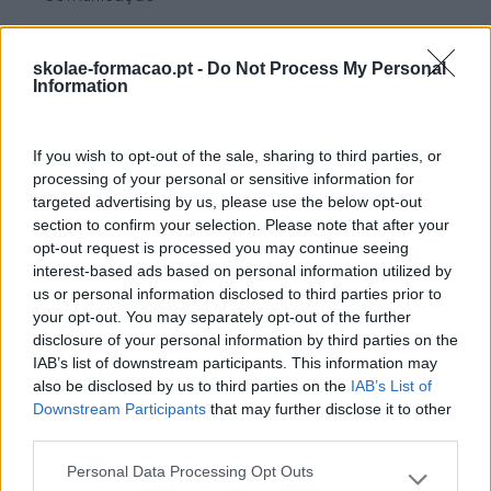
Cultura
skolae-formacao.pt -
Do Not Process My Personal
Desenvolvimento
Information
Desenvolvimento De Competências
Entrevista
If you wish to opt-out of the sale, sharing to third parties, or
processing of your personal or sensitive information for
Expo RH
targeted advertising by us, please use the below opt-out
section to confirm your selection. Please note that after your
IA
opt-out request is processed you may continue seeing
Inglês
interest-based ads based on personal information utilized by
us or personal information disclosed to third parties prior to
Interculturalidade
your opt-out. You may separately opt-out of the further
disclosure of your personal information by third parties on the
Keep In Mind
IAB’s list of downstream participants. This information may
also be disclosed by us to third parties on the
IAB’s List of
Liderança
Downstream Participants
that may further disclose it to other
Mudança
third parties.
Perspetivas
Personal Data Processing Opt Outs
Please note that this website/app uses one or more Google