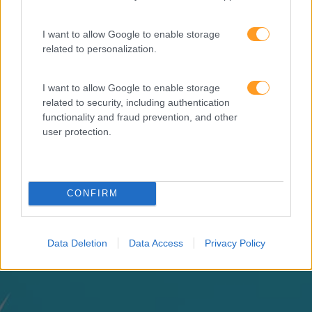
“Formação em IA para
I want to allow Google to enable storage
meter a mão na massa”
related to personalization.
Raquel Rebelo, CEO da
SKOLAE Formação, fala
I want to allow Google to enable storage
sobre a Academia de
related to security, including authentication
Verão
functionality and fraud prevention, and other
user protection.
CONFIRM
Data Deletion
Data Access
Privacy Policy