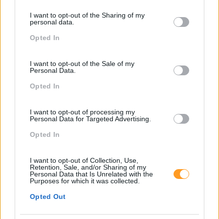
Pessoas
services and may gather and store information including but
I want to opt-out of the Sharing of my
not limited to your visit or usage behaviour. You may click to
personal data.
PORTO RH MEETING
grant or deny consent to Google and its third-party tags to
Opted In
use your data for below specified purposes in below Google
Recursos Humanos
consent section.
Sem Categoria
I want to opt-out of the Sale of my
Personal Data.
Sustentabilidade
Opted In
Team Building
I want to opt-out of processing my
Tecnologias De Informação
Personal Data for Targeted Advertising.
Vendas E Negociação
Opted In
I want to opt-out of Collection, Use,
Retention, Sale, and/or Sharing of my
Recentes
Personal Data that Is Unrelated with the
Purposes for which it was collected.
Opted Out
Feedback fora do