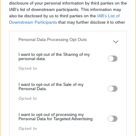
Sustentabilidade
disclosure of your personal information by third parties on the
IAB’s list of downstream participants. This information may
Team Building
also be disclosed by us to third parties on the
IAB’s List of
Downstream Participants
that may further disclose it to other
Tecnologias De Informação
third parties.
Vendas E Negociação
Personal Data Processing Opt Outs
Please note that this website/app uses one or more Google
services and may gather and store information including but
I want to opt-out of the Sharing of my
not limited to your visit or usage behaviour. You may click to
personal data.
Recentes
grant or deny consent to Google and its third-party tags to
Opted In
use your data for below specified purposes in below Google
consent section.
I want to opt-out of the Sale of my
Feedback fora do
Personal Data.
calendário
Opted In
I want to opt-out of processing my
Como usar a escuta
Personal Data for Targeted Advertising.
ativa para reter talento,
Opted In
melhorar o ambiente de