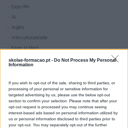
Expo RH
IA
Inglês
Interculturalidade
Keep In Mind
Liderança
skolae-formacao.pt -
Do Not Process My Personal
Information
Mudança
Perspetivas
If you wish to opt-out of the sale, sharing to third parties, or
Pessoas
processing of your personal or sensitive information for
targeted advertising by us, please use the below opt-out
PORTO RH MEETING
section to confirm your selection. Please note that after your
opt-out request is processed you may continue seeing
Recursos Humanos
interest-based ads based on personal information utilized by
us or personal information disclosed to third parties prior to
Sem Categoria
your opt-out. You may separately opt-out of the further