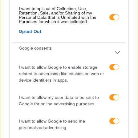
trabalho e aumentar a
produtividade
I want to opt-out of Collection, Use,
Retention, Sale, and/or Sharing of my
Personal Data that Is Unrelated with the
O futuro dos líderes é
Purposes for which it was collected.
decidir com base em
Opted Out
dados e os dados
exigem pensamento
Google consents
crítico
I want to allow Google to enable storage
Fazer perguntas tira-nos
related to advertising like cookies on web or
do piloto automático
device identifiers in apps.
I want to allow my user data to be sent to
“Formação em IA para
Google for online advertising purposes.
meter a mão na massa”
Raquel Rebelo, CEO da
I want to allow Google to send me
SKOLAE Formação, fala
personalized advertising.
sobre a Academia de
Verão