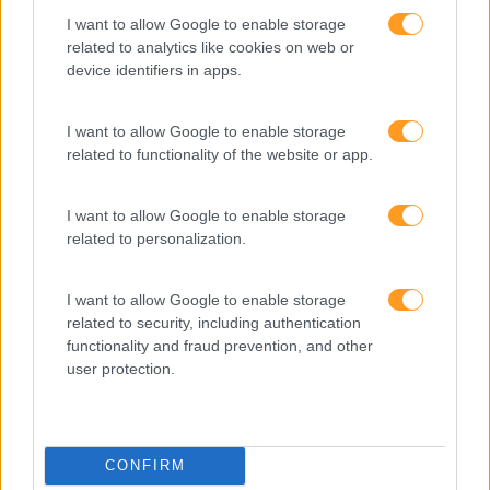
I want to allow Google to enable storage
related to analytics like cookies on web or
device identifiers in apps.
I want to allow Google to enable storage
related to functionality of the website or app.
I want to allow Google to enable storage
related to personalization.
I want to allow Google to enable storage
related to security, including authentication
Formações ajustadas
functionality and fraud prevention, and other
user protection.
ao seu negócio
FORMAÇÕES À
CONFIRM