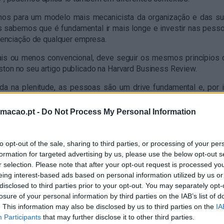
-nos para um modelo mais mecanicista da organização e das s
os sabemos que é fundamental ir mais longe e investir nas pess
ferenciação de qualquer empresa.
is ou menos convencional, deve seguir os mesmos princípios 
ston no seu artigo publicado na Harvard Business Review.
da na plenitude, as pessoas são um drive fundamental e, por 
 e também no futuro. O investimento deve ser feito partindo do
 e perdoem-me a redundância, que têm emoções e que se de
rmacao.pt -
Do Not Process My Personal Information
dizer que este investimento não se faz única e exclusivament
to opt-out of the sale, sharing to third parties, or processing of your per
 da organização, na sua razão de existir, investir numa cultur
formation for targeted advertising by us, please use the below opt-out s
acrescentar valor, investir nas lideranças, para que propaguem a cu
r selection. Please note that after your opt-out request is processed y
s condições básicas é altura de investir na pessoa única, na id
eing interest-based ads based on personal information utilized by us or
 crescer ao invés de dar as respostas, dando bons modelos e
disclosed to third parties prior to your opt-out. You may separately opt-
l.
losure of your personal information by third parties on the IAB’s list of
. This information may also be disclosed by us to third parties on the
IA
O que significa investir nas pessoas?”. Abordei alguns amigos
Participants
that may further disclose it to other third parties.
 capacidades e talentos de cada um”, “investir na formação”, 