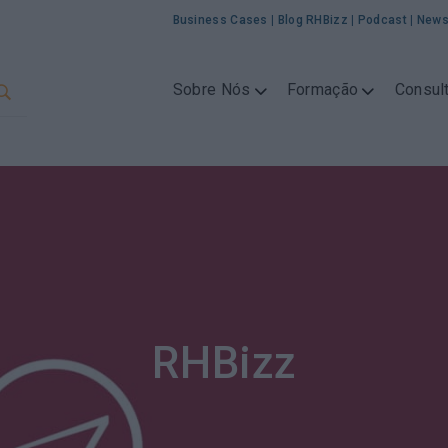
Business Cases
|
Blog RHBizz
|
Podcast
|
News
Sobre Nós
Formação
Consult
RHBizz