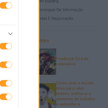
Team Building
Tecnologias De Informação
Vendas E Negociação
Recentes
Feedback fora do
calendário
Como usar a escuta
ativa para reter
talento, melhorar o
ambiente de trabalho
e aumentar a