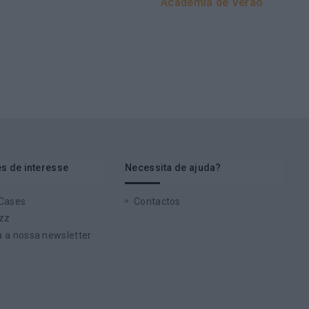
Academia de Verão
s de interesse
Necessita de ajuda?
 Cases
Contactos
zz
 a nossa newsletter