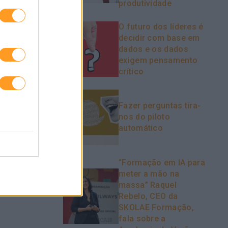
produtividade
O futuro dos líderes é
decidir com base em
O Z NÃO
NEUROAPRENDIZAGEM
dados e os dados
HOS, HÁ
exigem pensamento
crítico
Fazer perguntas tira-
nos do piloto
automático
“Formação em IA para
meter a mão na
massa” Raquel
Rebelo, CEO da
SKOLAE Formação,
fala sobre a