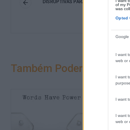
I want t
DISRUPTIVAS PARA UM RECRUTAMENT
of my P
DIFERENT
was col
Opted 
Google 
I want t
web or d
Também Poderá Gostar
I want t
purpose
I want 
I want t
web or d