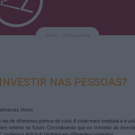
Home
Perspetivas
 INVESTIR NAS PESSOAS?
Farmácias Holon
s de diferentes pontos de vista. A visão mais imediata é a visã
eram retorno no futuro. Considerando que no conceito de invest
no”, podemos aplicá-lo também em diferentes contextos.