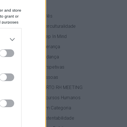
IA
a proximidade
er and store
Inglês
to grant or
ed purposes
Interculturalidade
Keep In Mind
manos
Liderança
umanos
Mudança
Perspetivas
Pessoas
PORTO RH MEETING
Recursos Humanos
Sem Categoria
Sustentabilidade