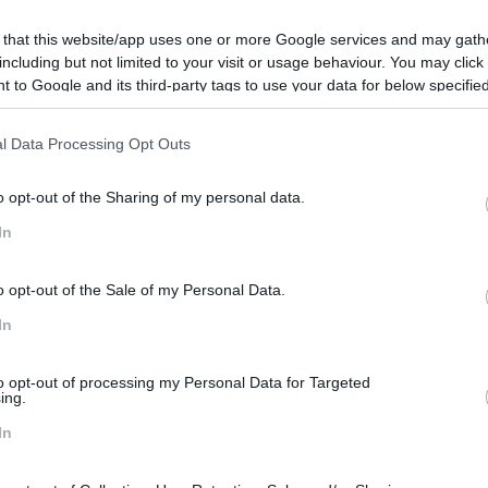
ores no propósito da empresa”, “investir nos líderes”, “investir n
 that this website/app uses one or more Google services and may gath
including but not limited to your visit or usage behaviour. You may click 
 to Google and its third-party tags to use your data for below specifi
ue falta para colocar mais em prática?
ogle consent section.
Blog IFE
Blog Rh Bizz
Blogs De Recursos Hu
l Data Processing Opt Outs
s Humanos Da Farmácias Holon
Diretores De Recursos H
o opt-out of the Sharing of my personal data.
In
Investir Nas Pessoas
Opinião
Pessoas
sos Humanos Blogs
Rh Bizz
Rh Bizz Blog
o opt-out of the Sale of my Personal Data.
In
to opt-out of processing my Personal Data for Targeted
ing.
In
or
Seguinte
S
SER LÍDER “É TER A CAPACIDADE DE