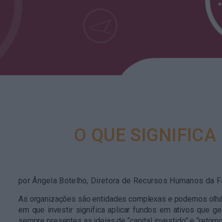
O QUE SIGNIFICA
por Ângela Botelho, Diretora de Recursos Humanos da 
As organizações são entidades complexas e podemos olhá-la
em que investir significa aplicar fundos em ativos que g
sempre presentes as ideias de “capital investido” e “retor