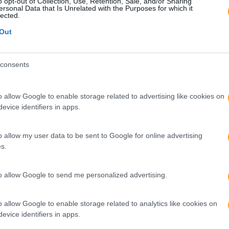
o opt-out of Collection, Use, Retention, Sale, and/or Sharing
O
RECRUTAR (…) O MELHOR TALENTO E TER A
ersonal Data that Is Unrelated with the Purposes for which it
E
OUSADIA DE AVANÇAR PARA A SEPARAÇÃO
lected.
CASO TENHA HAVIDO ALGUM ERRO DE
Out
CASTING”
consents
o allow Google to enable storage related to advertising like cookies on
evice identifiers in apps.
o allow my user data to be sent to Google for online advertising
s.
to allow Google to send me personalized advertising.
o allow Google to enable storage related to analytics like cookies on
evice identifiers in apps.