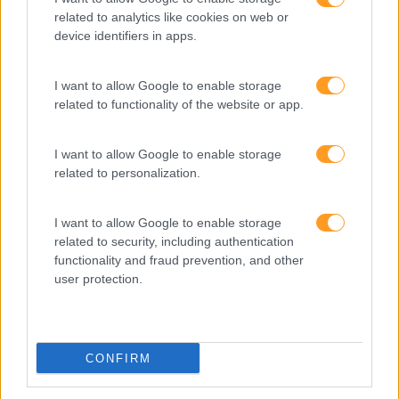
related to analytics like cookies on web or
Tecnologias De Informação
device identifiers in apps.
Vendas E Negociação
I want to allow Google to enable storage
related to functionality of the website or app.
Recentes
I want to allow Google to enable storage
related to personalization.
Feedback fora do
I want to allow Google to enable storage
calendário
related to security, including authentication
functionality and fraud prevention, and other
user protection.
Como usar a escuta
ativa para reter talento,
melhorar o ambiente de
trabalho e aumentar a
CONFIRM
produtividade