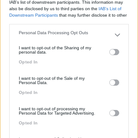
IAB’s list of downstream participants. This information may
also be disclosed by us to third parties on the
IAB’s List of
Downstream Participants
that may further disclose it to other
third parties.
Categorias Blog
Personal Data Processing Opt Outs
Please note that this website/app uses one or more Google
Aprendizagem
services and may gather and store information including but
I want to opt-out of the Sharing of my
not limited to your visit or usage behaviour. You may click to
personal data.
Artigo De Opinião
grant or deny consent to Google and its third-party tags to
Opted In
use your data for below specified purposes in below Google
Atendimento E Relação Cliente
consent section.
Comunicação
I want to opt-out of the Sale of my
Personal Data.
Cultura
Opted In
Desenvolvimento
Desenvolvimento De Competências
I want to opt-out of processing my
Personal Data for Targeted Advertising.
Entrevista
Opted In
Expo RH