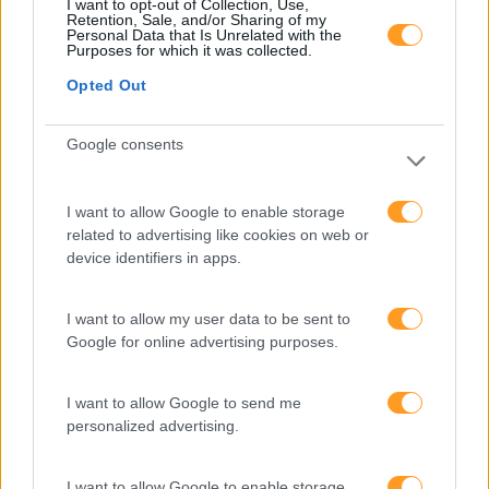
I want to opt-out of Collection, Use,
IA
Retention, Sale, and/or Sharing of my
Personal Data that Is Unrelated with the
Purposes for which it was collected.
Inglês
Opted Out
Interculturalidade
Keep In Mind
Google consents
Liderança
Mudança
I want to allow Google to enable storage
related to advertising like cookies on web or
Perspetivas
device identifiers in apps.
Pessoas
I want to allow my user data to be sent to
PORTO RH MEETING
Google for online advertising purposes.
Recursos Humanos
I want to allow Google to send me
Sem Categoria
personalized advertising.
Sustentabilidade
Team Building
I want to allow Google to enable storage