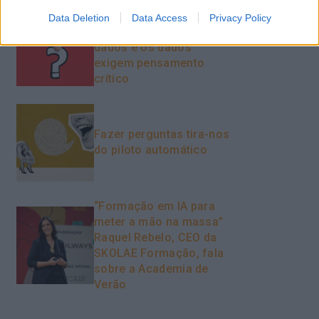
O futuro dos líderes é
Data Deletion
Data Access
Privacy Policy
decidir com base em
dados e os dados
exigem pensamento
crítico
Fazer perguntas tira-nos
do piloto automático
“Formação em IA para
meter a mão na massa”
Raquel Rebelo, CEO da
SKOLAE Formação, fala
sobre a Academia de
Verão