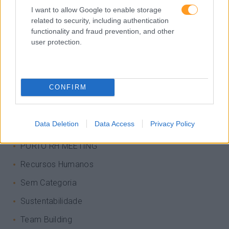
I want to allow Google to enable storage
Inglês
related to security, including authentication
functionality and fraud prevention, and other
Interculturalidade
user protection.
Keep In Mind
Liderança
CONFIRM
Mudança
Perspetivas
Data Deletion
Data Access
Privacy Policy
Pessoas
PORTO RH MEETING
Recursos Humanos
Sem Categoria
Sustentabilidade
Team Building