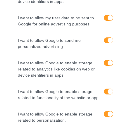
device identifiers in apps.
I want to allow my user data to be sent to
Google for online advertising purposes.
Categorias Blog
Aprendizagem
I want to allow Google to send me
Artigo De Opinião
personalized advertising.
Atendimento E Relação Cliente
I want to allow Google to enable storage
Comunicação
related to analytics like cookies on web or
device identifiers in apps.
Cultura
Desenvolvimento
I want to allow Google to enable storage
related to functionality of the website or app.
Desenvolvimento De Competências
Entrevista
I want to allow Google to enable storage
Expo RH
related to personalization.
IA