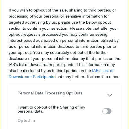
If you wish to opt-out of the sale, sharing to third parties, or
processing of your personal or sensitive information for
targeted advertising by us, please use the below opt-out
Seguinte
section to confirm your selection. Please note that after your
Anterior
opt-out request is processed you may continue seeing
QUANTO É QUE A
interest-based ads based on personal information utilized by
ENTENDER O CÉREBRO
PRIVAÇÃO DE SONO
us or personal information disclosed to third parties prior to
VAI SER ESSENCIAL
ESTÁ A CUSTAR ÀS
your opt-out. You may separately opt-out of the further
PARA OS LÍDERES
EMPRESAS?
disclosure of your personal information by third parties on the
IAB’s list of downstream participants. This information may
also be disclosed by us to third parties on the
IAB’s List of
Downstream Participants
that may further disclose it to other
third parties.
Também Poderá Gostar
Personal Data Processing Opt Outs
Please note that this website/app uses one or more Google
services and may gather and store information including but
I want to opt-out of the Sharing of my
not limited to your visit or usage behaviour. You may click to
personal data.
grant or deny consent to Google and its third-party tags to
Opted In
use your data for below specified purposes in below Google
consent section.