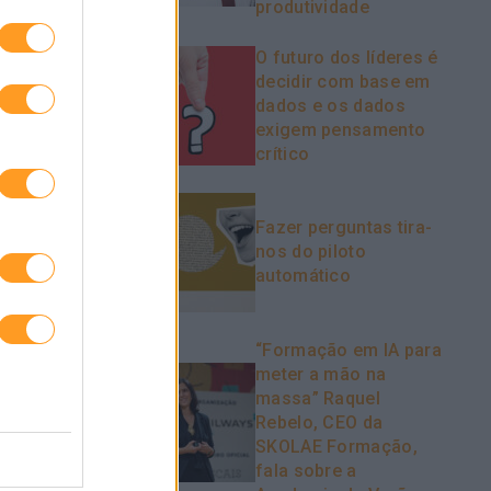
produtividade
O futuro dos líderes é
decidir com base em
dados e os dados
exigem pensamento
crítico
Fazer perguntas tira-
nos do piloto
automático
“Formação em IA para
meter a mão na
massa” Raquel
Rebelo, CEO da
SKOLAE Formação,
fala sobre a