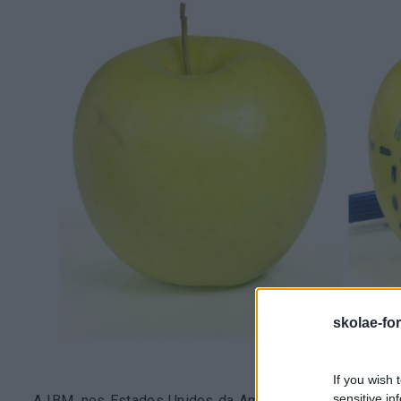
skolae-fo
If you wish 
sensitive in
A IBM, nos Estados Unidos da América, viu serem-lhe r