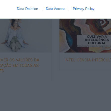
Data Deletion
Data Access
Privacy Policy
IVER OS VALORES DA
INTELIGÊNCIA INTERCU
ZAÇÃO EM TODAS AS
ES