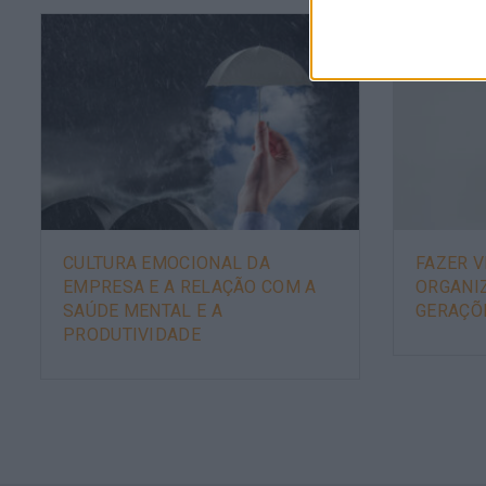
CULTURA EMOCIONAL DA
FAZER V
EMPRESA E A RELAÇÃO COM A
ORGANI
SAÚDE MENTAL E A
GERAÇÕ
PRODUTIVIDADE