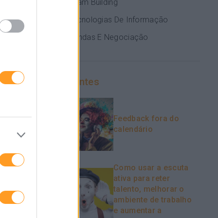
Team Building
 interior da
tro aspeto:
Tecnologias De Informação
formação, os
Vendas E Negociação
r igualmente
senvolver e
Recentes
laboradores
m skills de
g externo e
Feedback fora do
calendário
xternas para
 Só assim é
Como usar a escuta
ativa para reter
talento, melhorar o
ambiente de trabalho
s
e aumentar a