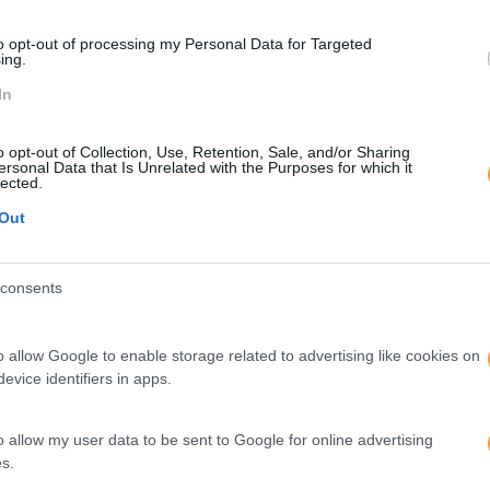
novação só eram mais inovadores do que os que recorrem ao
s fontes. Para além disso, o estudo é muito claro num ou
to opt-out of processing my Personal Data for Targeted
os para desenvolver inovação, mas não se sabe utilizar a in
ing.
trabalha podem ultrapassar os benefícios.
In
stema, e a falar com outros membros da organização, pode se
ovação da organização e, sobretudo, para saber como de
o opt-out of Collection, Use, Retention, Sale, and/or Sharing
ersonal Data that Is Unrelated with the Purposes for which it
lected.
nte que todas as organizações saibam que “nem todos os co
Out
 Todas as empresas precisam de um conjunto de pessoas co
nto interno (…) Os gestores devem promover o networkin
consents
que dedicam grande parte do seu tempo a cultivar relações e
rendem e para difundir esse conhecimento internamente.
o allow Google to enable storage related to advertising like cookies on
vadora.
evice identifiers in apps.
Blogs Hr
Blogs Rh
Como Inovar
o allow my user data to be sent to Google for online advertising
s.
Inovação Nas Empresas
Recursos Humanos Blog