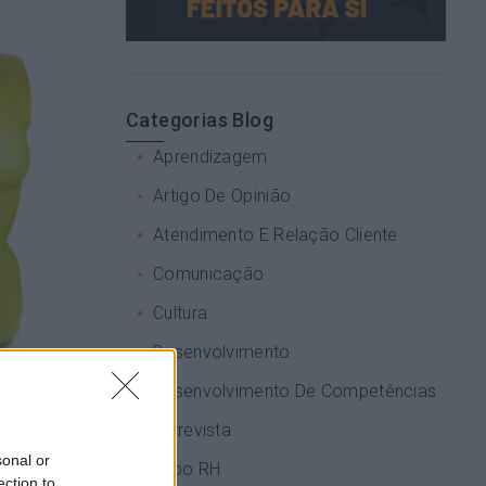
Categorias Blog
Aprendizagem
Artigo De Opinião
Atendimento E Relação Cliente
Comunicação
Cultura
Desenvolvimento
Desenvolvimento De Competências
Entrevista
sonal or
Expo RH
ection to
e tornado na