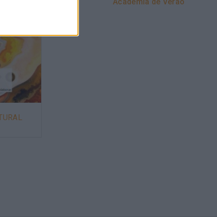
Academia de Verão
LTURAL
ADMINISTRAÇÃO PÚBLICA E A
SINGULARIDADE NO
DESENVOLVIMENTO DE
PESSOAS E EQUIPAS