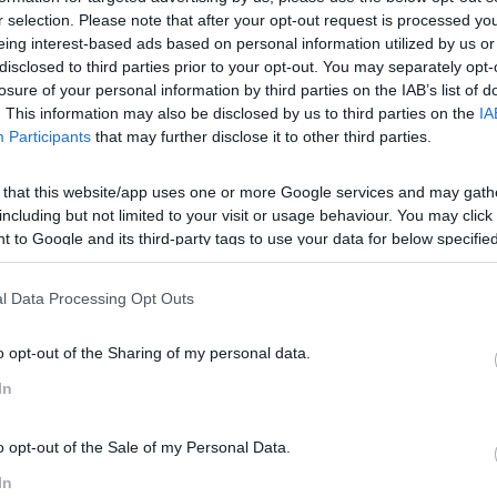
r selection. Please note that after your opt-out request is processed y
 num único ano. Como é que se conseguem estes níveis d
eing interest-based ads based on personal information utilized by us or
ransmitir o que se aprende para dentro!
disclosed to third parties prior to your opt-out. You may separately opt-
llege London, dentro da IBM, descobriu que o segredo para a
losure of your personal information by third parties on the IAB’s list of
s especialistas para estudarem ideias novas, interagir
. This information may also be disclosed by us to third parties on the
IA
Participants
that may further disclose it to other third parties.
o…a pensar. Uma das descobertas mais importantes desta i
dos os colaboradores da empresa, irem muito além dos se
 that this website/app uses one or more Google services and may gath
including but not limited to your visit or usage behaviour. You may click 
crosystems
e um dos mais importantes empreendedores d
 to Google and its third-party tags to use your data for below specifi
ra si”. Esta é, aliás, a principal razão pela qual grandes mu
ogle consent section.
rrem a elementos externos ao seu ecossistema para desenv
l Data Processing Opt Outs
e nascem as melhores ideias
:
expor os seus colaborador
o opt-out of the Sharing of my personal data.
. Mas então, porque é que nem todas as empresas incenti
In
igo recentemente publicado na Harvard Business Review exp
ções recearem que a procura por inovação possa distrair a
o opt-out of the Sale of my Personal Data.
a ser mais inovador. O estudo realizado dentro da IBM revela
In