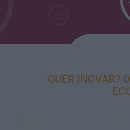
QUER INOVAR? 
EC