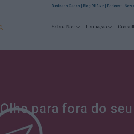
Business Cases
|
Blog RHBizz
|
Podcast
|
News
Sobre Nós
Formação
Consult
 Olhe para fora do se