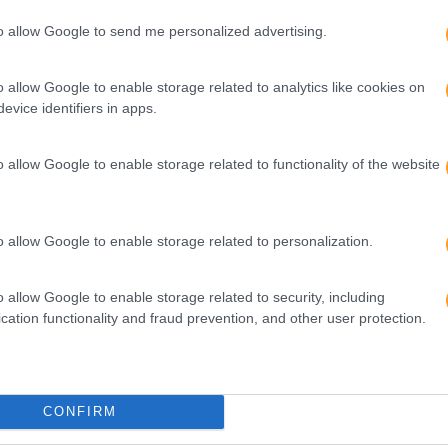
to allow Google to send me personalized advertising.
o allow Google to enable storage related to analytics like cookies on
evice identifiers in apps.
or
Seguinte
A
7 PERGUNTAS / 7 RESPOSTAS / 1 SELFIE:
o allow Google to enable storage related to functionality of the website
S
MARLENE SOARES, DIRETORA DE PESSOAS
S
& CARREIRAS / JPM – AUTOMAÇÃO E
EQUIPAMENTOS INDUSTRIAIS
o allow Google to enable storage related to personalization.
o allow Google to enable storage related to security, including
cation functionality and fraud prevention, and other user protection.
CONFIRM