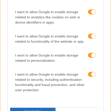
Sem Categoria
I want to allow Google to enable storage
Sustentabilidade
related to analytics like cookies on web or
device identifiers in apps.
Team Building
Tecnologias De Informação
I want to allow Google to enable storage
Vendas E Negociação
related to functionality of the website or app.
I want to allow Google to enable storage
related to personalization.
Recentes
I want to allow Google to enable storage
related to security, including authentication
Feedback fora do
functionality and fraud prevention, and other
calendário
user protection.
Como usar a escuta