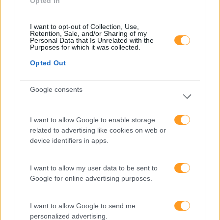
Opted In
Desenvolvimento De Competências
Entrevista
I want to opt-out of Collection, Use,
Retention, Sale, and/or Sharing of my
Expo RH
Personal Data that Is Unrelated with the
Purposes for which it was collected.
IA
Opted Out
Inglês
Google consents
Interculturalidade
Keep In Mind
I want to allow Google to enable storage
Liderança
related to advertising like cookies on web or
device identifiers in apps.
Mudança
Perspetivas
I want to allow my user data to be sent to
Pessoas
Google for online advertising purposes.
PORTO RH MEETING
I want to allow Google to send me
Recursos Humanos
personalized advertising.