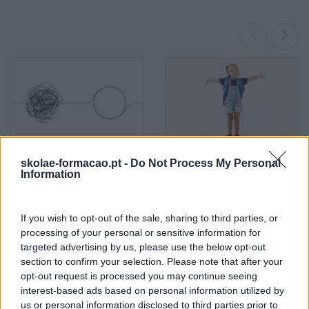
skolae-formacao.pt -
Do Not Process My Personal
Novas Ferramentas De
Energia Para O Regresso
Information
Trabalho Na Investigação:
Ao Escritório
Entre A Velocidade E O
Essencial Humano
If you wish to opt-out of the sale, sharing to third parties, or
processing of your personal or sensitive information for
Pesquisa
targeted advertising by us, please use the below opt-out
section to confirm your selection. Please note that after your
opt-out request is processed you may continue seeing
interest-based ads based on personal information utilized by
us or personal information disclosed to third parties prior to