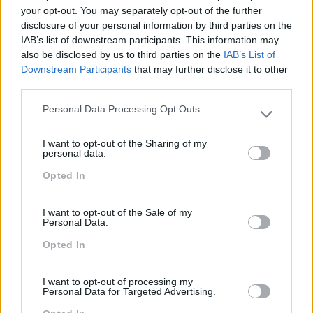
your opt-out. You may separately opt-out of the further
disclosure of your personal information by third parties on the
IAB’s list of downstream participants. This information may
also be disclosed by us to third parties on the
IAB’s List of
Downstream Participants
that may further disclose it to other
third parties.
Personal Data Processing Opt Outs
Please note that this website/app uses one or more Google
services and may gather and store information including but
Categorias Blog
I want to opt-out of the Sharing of my
not limited to your visit or usage behaviour. You may click to
personal data.
grant or deny consent to Google and its third-party tags to
Aprendizagem
Opted In
use your data for below specified purposes in below Google
Artigo De Opinião
consent section.
I want to opt-out of the Sale of my
Atendimento E Relação Cliente
Personal Data.
Comunicação
Opted In
Cultura
I want to opt-out of processing my
Desenvolvimento
Personal Data for Targeted Advertising.