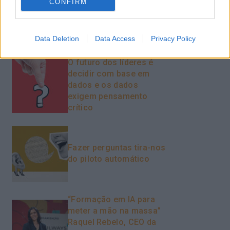
CONFIRM
ativa para reter talento,
melhorar o ambiente de
trabalho e aumentar a
produtividade
Data Deletion
Data Access
Privacy Policy
O futuro dos líderes é
decidir com base em
dados e os dados
exigem pensamento
crítico
Fazer perguntas tira-nos
do piloto automático
“Formação em IA para
meter a mão na massa”
Raquel Rebelo, CEO da