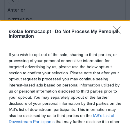
Anterior
O TEMA DO
ENVELHECIMENTO DOS
COLABORADORES
skolae-formacao.pt -
Do Not Process My Personal
Information
COLOCA NOVOS
DESAFIOS ÀS
EMPRESAS E A
Seguinte
ABORDAGEM
If you wish to opt-out of the sale, sharing to third parties, or
INTERGERACIONAL
LUGAR E HORÁRIO
processing of your personal or sensitive information for
EXIGE UMA REFLEXÃO
FIXOS OU NEM POR
targeted advertising by us, please use the below opt-out
PROFUNDA
ISSO
section to confirm your selection. Please note that after your
opt-out request is processed you may continue seeing
interest-based ads based on personal information utilized by
us or personal information disclosed to third parties prior to
your opt-out. You may separately opt-out of the further
disclosure of your personal information by third parties on the
Também Poderá Gostar
IAB’s list of downstream participants. This information may
also be disclosed by us to third parties on the
IAB’s List of
Downstream Participants
that may further disclose it to other
third parties.