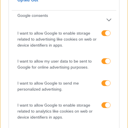
Opted Out
Google consents
I want to allow Google to enable storage
related to advertising like cookies on web or
device identifiers in apps.
Categorias Blog
Aprendizagem
I want to allow my user data to be sent to
Artigo De Opinião
Google for online advertising purposes.
Atendimento E Relação Cliente
I want to allow Google to send me
Comunicação
personalized advertising.
Cultura
I want to allow Google to enable storage
Desenvolvimento
related to analytics like cookies on web or
device identifiers in apps.
Desenvolvimento De Competências