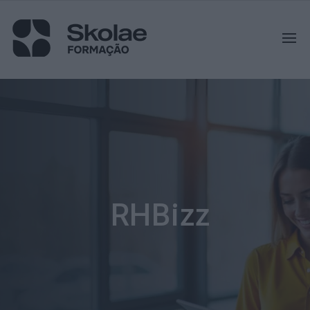
RHBizz