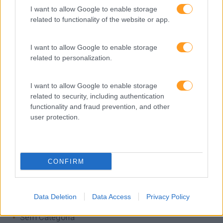
Entrevista
I want to allow Google to enable storage
Expo RH
related to functionality of the website or app.
IA
I want to allow Google to enable storage
Inglês
related to personalization.
Interculturalidade
I want to allow Google to enable storage
Keep In Mind
related to security, including authentication
functionality and fraud prevention, and other
Liderança
user protection.
Mudança
Perspetivas
CONFIRM
Pessoas
PORTO RH MEETING
Data Deletion
Data Access
Privacy Policy
Recursos Humanos
Sem Categoria