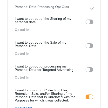
Personal Data Processing Opt Outs
Please note that this website/app uses one or more Google
services and may gather and store information including but
I want to opt-out of the Sharing of my
not limited to your visit or usage behaviour. You may click to
personal data.
grant or deny consent to Google and its third-party tags to
Opted In
use your data for below specified purposes in below Google
consent section.
I want to opt-out of the Sale of my
Sem Ética Não Há
IA O Acelerador Da
Personal Data.
Sustentabilidade
Produtividade
Opted In
Corporativa
I want to opt-out of processing my
Personal Data for Targeted Advertising.
Pesquisa
Opted In
I want to opt-out of Collection, Use,
Retention, Sale, and/or Sharing of my
Personal Data that Is Unrelated with the
Purposes for which it was collected.