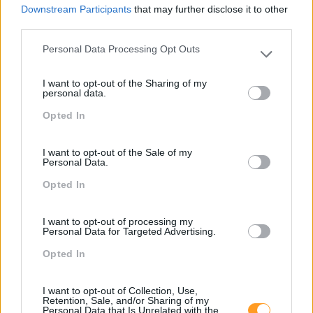
Downstream Participants
that may further disclose it to other
third parties.
Sustentabilidade
Criatividade É Das
Personal Data Processing Opt Outs
Please note that this website/app uses one or more Google
Corporativa, Qual O Papel
Competências Mais
services and may gather and store information including but
Dos Líderes?
Valorizadas Nos
I want to opt-out of the Sharing of my
not limited to your visit or usage behaviour. You may click to
personal data.
Colaboradores
grant or deny consent to Google and its third-party tags to
Opted In
use your data for below specified purposes in below Google
Pesquisa
consent section.
I want to opt-out of the Sale of my
Personal Data.
Opted In
I want to opt-out of processing my
Personal Data for Targeted Advertising.
Opted In
I want to opt-out of Collection, Use,
Retention, Sale, and/or Sharing of my
Personal Data that Is Unrelated with the