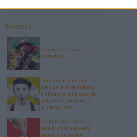
Recentes
Feedback fora do
calendário
Como usar a escuta
ativa para reter talento,
melhorar o ambiente de
trabalho e aumentar a
produtividade
O futuro dos líderes é
decidir com base em
dados e os dados