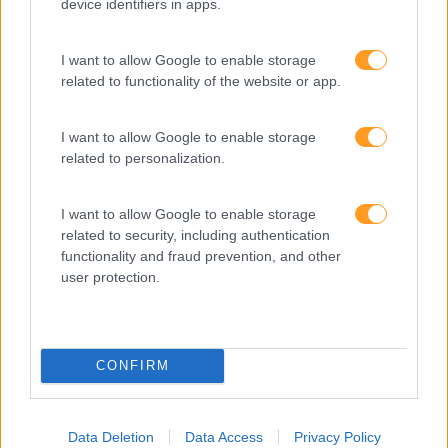
device identifiers in apps.
Interculturalidade
Keep In Mind
I want to allow Google to enable storage
related to functionality of the website or app.
Liderança
Mudança
I want to allow Google to enable storage
Perspetivas
related to personalization.
Pessoas
I want to allow Google to enable storage
PORTO RH MEETING
related to security, including authentication
functionality and fraud prevention, and other
Recursos Humanos
user protection.
Sem Categoria
Sustentabilidade
CONFIRM
Team Building
Tecnologias De Informação
Data Deletion
Data Access
Privacy Policy
Vendas E Negociação