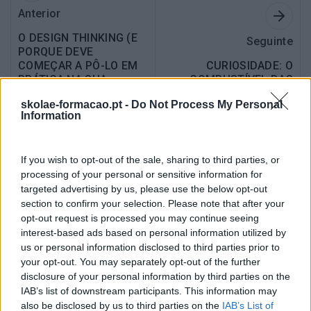
Anterior
O DESIGN THINKING (E
Seguinte
PORQUE DEVE
COMEÇAR A PÔ-LO EM
CURIOSIDADE: O
PRÁTICA NA SUA
COMBUSTÍVEL DAS
ORGANIZAÇÃO)
ORGANIZAÇÕES?
skolae-formacao.pt -
Do Not Process My Personal
Information
If you wish to opt-out of the sale, sharing to third parties, or
Também Poderá Gostar
processing of your personal or sensitive information for
targeted advertising by us, please use the below opt-out
section to confirm your selection. Please note that after your
opt-out request is processed you may continue seeing
interest-based ads based on personal information utilized by
us or personal information disclosed to third parties prior to
your opt-out. You may separately opt-out of the further
disclosure of your personal information by third parties on the
IAB’s list of downstream participants. This information may
also be disclosed by us to third parties on the
IAB’s List of