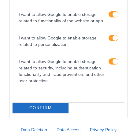
Categorias Blog
Aprendizagem
I want to allow Google to enable storage
related to functionality of the website or app.
Artigo De Opinião
Atendimento E Relação Cliente
I want to allow Google to enable storage
Comunicação
related to personalization.
Cultura
I want to allow Google to enable storage
Desenvolvimento
related to security, including authentication
functionality and fraud prevention, and other
Desenvolvimento De Competências
user protection.
Entrevista
Expo RH
CONFIRM
IA
Inglês
Data Deletion
Data Access
Privacy Policy
Interculturalidade