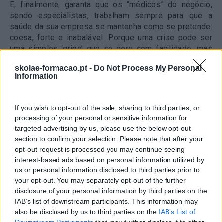
E, finalmente, garanta que os “médicos” do negócio,
sendo especialistas, trabalham sempre para que a
saúde da sua empresa se mantenha como se pretende:
coesa, forte e inabalável. Porque uma crise pode ser
uma simples ‘gripe’ que se gere com facilidade, mas
também se pode revelar uma complexa pneumonia que
skolae-formacao.pt -
Do Not Process My Personal
não se cura apenas com receitas caseiras.
Information
Afinal, e tal como já antecipava um conhecido anúncio,
se não gostar e tratar do seu negócio… quem tratará?
If you wish to opt-out of the sale, sharing to third parties, or
processing of your personal or sensitive information for
TAGS:
Comunicação
targeted advertising by us, please use the below opt-out
section to confirm your selection. Please note that after your
opt-out request is processed you may continue seeing
Comunicação De Crises
Gestão
interest-based ads based on personal information utilized by
us or personal information disclosed to third parties prior to
Gestão De Crises
your opt-out. You may separately opt-out of the further
disclosure of your personal information by third parties on the
IAB’s list of downstream participants. This information may
also be disclosed by us to third parties on the
IAB’s List of
Downstream Participants
that may further disclose it to other