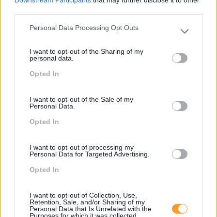
third parties.
Seguinte
Anterior
Personal Data Processing Opt Outs
JÁ ESTÁ NO TWITTER?
Please note that this website/app uses one or more Google
REINVENTAR OS
CONHEÇA OS
services and may gather and store information including but
I want to opt-out of the Sharing of my
RECURSOS HUMANOS:
MELHORES EXEMPLOS
not limited to your visit or usage behaviour. You may click to
personal data.
A ABORDAGEM NETFLIX
DE ENGAGEMENT
grant or deny consent to Google and its third-party tags to
Opted In
use your data for below specified purposes in below Google
consent section.
I want to opt-out of the Sale of my
Personal Data.
Também Poderá Gostar
Opted In
I want to opt-out of processing my
Personal Data for Targeted Advertising.
Opted In
I want to opt-out of Collection, Use,
Retention, Sale, and/or Sharing of my
Personal Data that Is Unrelated with the
Purposes for which it was collected.