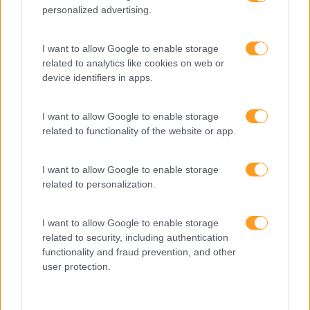
personalized advertising.
Keep In Mind
I want to allow Google to enable storage
Liderança
related to analytics like cookies on web or
Mudança
device identifiers in apps.
Perspetivas
I want to allow Google to enable storage
Pessoas
related to functionality of the website or app.
PORTO RH MEETING
I want to allow Google to enable storage
Recursos Humanos
related to personalization.
Sem Categoria
I want to allow Google to enable storage
Sustentabilidade
related to security, including authentication
Team Building
functionality and fraud prevention, and other
user protection.
Tecnologias De Informação
Vendas E Negociação