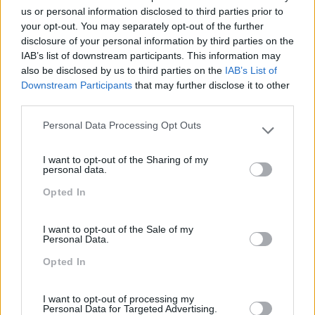
us or personal information disclosed to third parties prior to
your opt-out. You may separately opt-out of the further
As Relações De Trabalho
Competências De Inglês:
disclosure of your personal information by third parties on the
Falham, Por Falta De Um
Num Mundo Globalizado,
IAB’s list of downstream participants. This information may
also be disclosed by us to third parties on the
IAB’s List of
Idioma Partilhado Por
Falar Inglês É Essencial
Downstream Participants
that may further disclose it to other
Todos
Para O Negócio
third parties.
Pesquisa
Personal Data Processing Opt Outs
Please note that this website/app uses one or more Google
services and may gather and store information including but
I want to opt-out of the Sharing of my
not limited to your visit or usage behaviour. You may click to
personal data.
grant or deny consent to Google and its third-party tags to
Opted In
use your data for below specified purposes in below Google
consent section.
I want to opt-out of the Sale of my
Personal Data.
Opted In
I want to opt-out of processing my
Personal Data for Targeted Advertising.