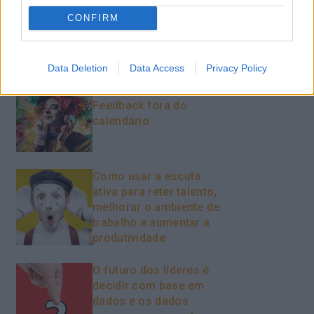
CONFIRM
Recentes
Data Deletion
Data Access
Privacy Policy
Feedback fora do
calendário
Como usar a escuta
ativa para reter talento,
melhorar o ambiente de
trabalho e aumentar a
produtividade
O futuro dos líderes é
decidir com base em
dados e os dados