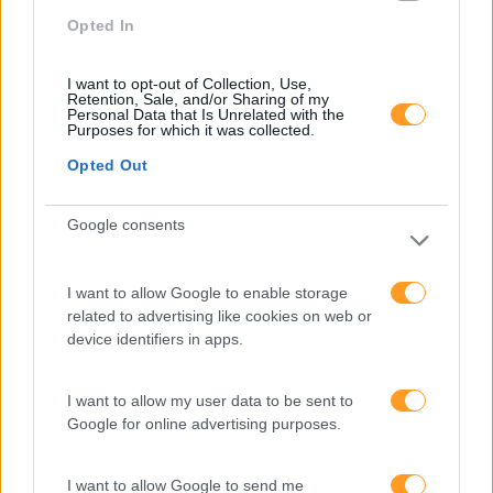
Categorias Blog
Opted In
Aprendizagem
I want to opt-out of Collection, Use,
Artigo De Opinião
Retention, Sale, and/or Sharing of my
Personal Data that Is Unrelated with the
Purposes for which it was collected.
Atendimento E Relação Cliente
Opted Out
Comunicação
Cultura
Google consents
Desenvolvimento
I want to allow Google to enable storage
Desenvolvimento De Competências
related to advertising like cookies on web or
Entrevista
device identifiers in apps.
Expo RH
I want to allow my user data to be sent to
IA
Google for online advertising purposes.
Inglês
I want to allow Google to send me
Interculturalidade