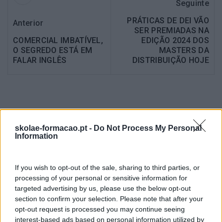
Seguinte
PRÁTICAS DE DEI VÃO
Anterior
SER PREMIADAS NA
COMERCIAL IMBATÍVEL,
EDIÇÃO 2024 DOS
O SEGREDO ESTÁ EM
MASTERS DA
FALAR INGLÊS
DISTRIBUIÇÃO HOJE
Também Poderá Gostar
skolae-formacao.pt -
Do Not Process My Personal
Information
If you wish to opt-out of the sale, sharing to third parties, or
processing of your personal or sensitive information for
targeted advertising by us, please use the below opt-out
section to confirm your selection. Please note that after your
opt-out request is processed you may continue seeing
interest-based ads based on personal information utilized by