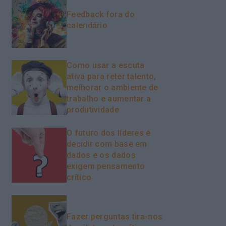
Feedback fora do
calendário
Como usar a escuta
ativa para reter talento,
melhorar o ambiente de
trabalho e aumentar a
produtividade
O futuro dos líderes é
decidir com base em
dados e os dados
exigem pensamento
crítico
Fazer perguntas tira-nos