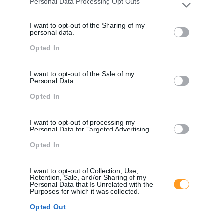
Personal Data Processing Opt Outs
Please note that this website/app uses one or more Google
services and may gather and store information including but
Pesquisa
I want to opt-out of the Sharing of my
not limited to your visit or usage behaviour. You may click to
personal data.
grant or deny consent to Google and its third-party tags to
Opted In
use your data for below specified purposes in below Google
consent section.
I want to opt-out of the Sale of my
Personal Data.
Opted In
I want to opt-out of processing my
Personal Data for Targeted Advertising.
Opted In
Categorias Blog
I want to opt-out of Collection, Use,
Retention, Sale, and/or Sharing of my
Aprendizagem
Personal Data that Is Unrelated with the
Purposes for which it was collected.
Artigo De Opinião
Opted Out