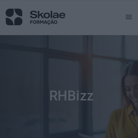
RHBizz