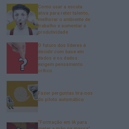
Como usar a escuta
ativa para reter talento,
melhorar o ambiente de
trabalho e aumentar a
produtividade
O futuro dos líderes é
decidir com base em
dados e os dados
exigem pensamento
crítico
Fazer perguntas tira-nos
do piloto automático
“Formação em IA para
meter a mão na massa”