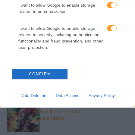
I want to allow Google to enable storage
Recursos Humanos
related to personalization.
Sem Categoria
I want to allow Google to enable storage
Sustentabilidade
related to security, including authentication
Team Building
functionality and fraud prevention, and other
user protection.
Tecnologias De Informação
Vendas E Negociação
CONFIRM
Recentes
Data Deletion
Data Access
Privacy Policy
Feedback fora do
calendário