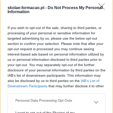
skolae-formacao.pt -
Do Not Process My Personal
Information
If you wish to opt-out of the sale, sharing to third parties, or
processing of your personal or sensitive information for
targeted advertising by us, please use the below opt-out
section to confirm your selection. Please note that after your
opt-out request is processed you may continue seeing
interest-based ads based on personal information utilized by
us or personal information disclosed to third parties prior to
Como Usar A Escuta
O Futuro Dos Líderes É
your opt-out. You may separately opt-out of the further
Ativa Para Reter Talento,
Decidir Com Base Em
disclosure of your personal information by third parties on the
Melhorar O Ambiente De
Dados E Os Dados Exigem
IAB’s list of downstream participants. This information may
also be disclosed by us to third parties on the
IAB’s List of
Trabalho E Aumentar A
Pensamento Crítico
Downstream Participants
that may further disclose it to other
Produtividade
third parties.
Pesquisa
Personal Data Processing Opt Outs
Please note that this website/app uses one or more Google
services and may gather and store information including but
I want to opt-out of the Sharing of my