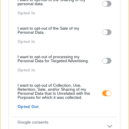
not limited to your visit or usage behaviour. You may click to
personal data.
grant or deny consent to Google and its third-party tags to
Opted In
use your data for below specified purposes in below Google
consent section.
I want to opt-out of the Sale of my
Personal Data.
Opted In
I want to opt-out of processing my
Personal Data for Targeted Advertising.
Categorias Blog
Opted In
Aprendizagem
I want to opt-out of Collection, Use,
Artigo De Opinião
Retention, Sale, and/or Sharing of my
Personal Data that Is Unrelated with the
Purposes for which it was collected.
Atendimento E Relação Cliente
Opted Out
Comunicação
Cultura
Google consents