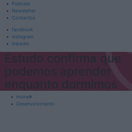
Podcast
Newsletter
Contactos
facebook
instagram
linkedin
Estudo confirma que
podemos aprender
enquanto dormimos
Home
Desenvolvimento