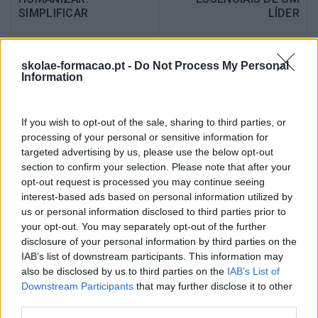
SIMPLIFICAR
LÍDER
skolae-formacao.pt -
Do Not Process My Personal
Information
Também Poderá Gostar
If you wish to opt-out of the sale, sharing to third parties, or
processing of your personal or sensitive information for
targeted advertising by us, please use the below opt-out
section to confirm your selection. Please note that after your
opt-out request is processed you may continue seeing
interest-based ads based on personal information utilized by
us or personal information disclosed to third parties prior to
your opt-out. You may separately opt-out of the further
disclosure of your personal information by third parties on the
IAB’s list of downstream participants. This information may
also be disclosed by us to third parties on the
IAB’s List of
Sustentabilidade
Criatividade É Das
Downstream Participants
that may further disclose it to other
Corporativa, Qual O Papel
Competências Mais
third parties.
Dos Líderes?
Valorizadas Nos