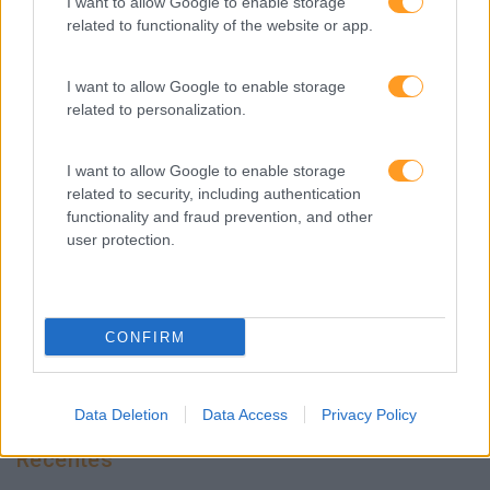
I want to allow Google to enable storage
Mudança
related to functionality of the website or app.
Perspetivas
Pessoas
I want to allow Google to enable storage
related to personalization.
PORTO RH MEETING
Recursos Humanos
I want to allow Google to enable storage
related to security, including authentication
Sem Categoria
functionality and fraud prevention, and other
Sustentabilidade
user protection.
Team Building
Tecnologias De Informação
CONFIRM
Vendas E Negociação
Data Deletion
Data Access
Privacy Policy
Recentes