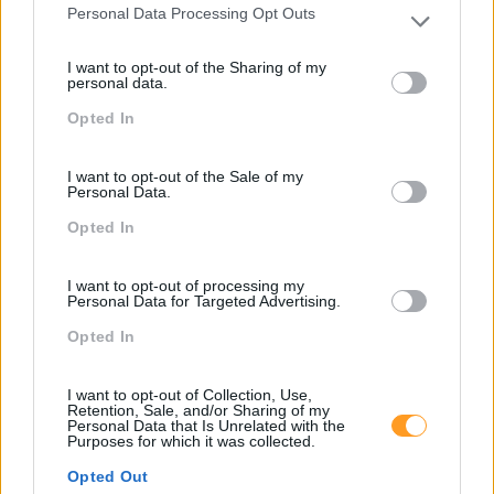
Personal Data Processing Opt Outs
Colaboradores
Please note that this website/app uses one or more Google
services and may gather and store information including but
I want to opt-out of the Sharing of my
Pesquisa
not limited to your visit or usage behaviour. You may click to
personal data.
grant or deny consent to Google and its third-party tags to
Opted In
use your data for below specified purposes in below Google
consent section.
I want to opt-out of the Sale of my
Personal Data.
Opted In
I want to opt-out of processing my
Personal Data for Targeted Advertising.
Opted In
I want to opt-out of Collection, Use,
Categorias Blog
Retention, Sale, and/or Sharing of my
Personal Data that Is Unrelated with the
Aprendizagem
Purposes for which it was collected.
Artigo De Opinião
Opted Out