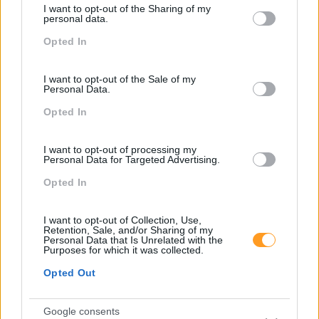
I want to opt-out of the Sharing of my
not limited to your visit or usage behaviour. You may click to
personal data.
grant or deny consent to Google and its third-party tags to
Opted In
use your data for below specified purposes in below Google
consent section.
I want to opt-out of the Sale of my
Personal Data.
Opted In
I want to opt-out of processing my
Personal Data for Targeted Advertising.
Opted In
Categorias Blog
Aprendizagem
I want to opt-out of Collection, Use,
Retention, Sale, and/or Sharing of my
Artigo De Opinião
Personal Data that Is Unrelated with the
Purposes for which it was collected.
Atendimento E Relação Cliente
Opted Out
Comunicação
Google consents
Cultura