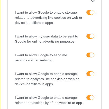
Desenvolvimento
I want to allow Google to enable storage
Desenvolvimento De Competências
related to advertising like cookies on web or
device identifiers in apps.
Entrevista
Expo RH
I want to allow my user data to be sent to
Google for online advertising purposes.
IA
Inglês
I want to allow Google to send me
Interculturalidade
personalized advertising.
Keep In Mind
I want to allow Google to enable storage
Liderança
related to analytics like cookies on web or
device identifiers in apps.
Mudança
Perspetivas
I want to allow Google to enable storage
related to functionality of the website or app.
Pessoas