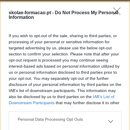
Também Poderá Gostar
skolae-formacao.pt -
Do Not Process My Personal
Information
If you wish to opt-out of the sale, sharing to third parties, or
processing of your personal or sensitive information for
targeted advertising by us, please use the below opt-out
section to confirm your selection. Please note that after your
opt-out request is processed you may continue seeing
interest-based ads based on personal information utilized by
us or personal information disclosed to third parties prior to
your opt-out. You may separately opt-out of the further
disclosure of your personal information by third parties on the
Cultura Emocional Da
Fazer Viver Os Valores Da
IAB’s list of downstream participants. This information may
Empresa E A Relação
Organização Em Todas
also be disclosed by us to third parties on the
IAB’s List of
Com A Saúde Mental E A
As Gerações
Downstream Participants
that may further disclose it to other
Produtividade
third parties.
Personal Data Processing Opt Outs
Pesquisa
Please note that this website/app uses one or more Google
services and may gather and store information including but