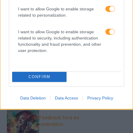
PORTO RH MEETING
I want to allow Google to enable storage
Recursos Humanos
related to personalization.
Sem Categoria
I want to allow Google to enable storage
Sustentabilidade
related to security, including authentication
functionality and fraud prevention, and other
Team Building
user protection.
Tecnologias De Informação
Vendas E Negociação
CONFIRM
Recentes
Data Deletion
Data Access
Privacy Policy
Feedback fora do
calendário