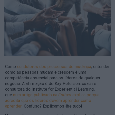
Como
condutores dos processos de mudança
, entender
como as pessoas mudam e crescem é uma
competência essencial para os líderes de qualquer
negócio. A afirmação é de Kay Peterson, coach e
consultora do Institute for Experiential Learning,
que
num artigo publicado na
Forbes
explica porque
acredita que os líderes devem aprender como
aprender
.
Confuso? Explicamos-lhe tudo!