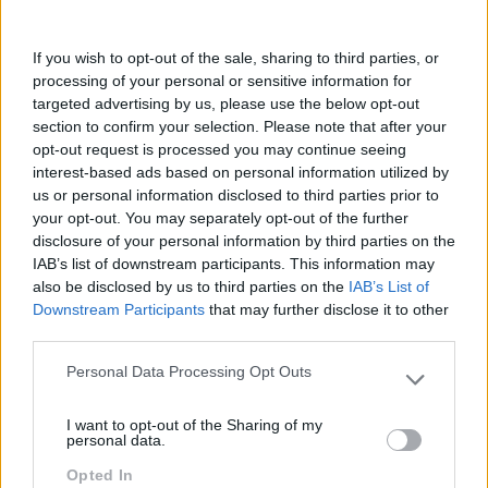
If you wish to opt-out of the sale, sharing to third parties, or
processing of your personal or sensitive information for
targeted advertising by us, please use the below opt-out
section to confirm your selection. Please note that after your
opt-out request is processed you may continue seeing
interest-based ads based on personal information utilized by
Sustentabilidade
Criatividade É Das
us or personal information disclosed to third parties prior to
Corporativa, Qual O Papel
Competências Mais
your opt-out. You may separately opt-out of the further
Dos Líderes?
Valorizadas Nos
disclosure of your personal information by third parties on the
Colaboradores
IAB’s list of downstream participants. This information may
also be disclosed by us to third parties on the
IAB’s List of
Pesquisa
Downstream Participants
that may further disclose it to other
third parties.
Personal Data Processing Opt Outs
Please note that this website/app uses one or more Google
services and may gather and store information including but
I want to opt-out of the Sharing of my
not limited to your visit or usage behaviour. You may click to
personal data.
grant or deny consent to Google and its third-party tags to
Opted In
use your data for below specified purposes in below Google