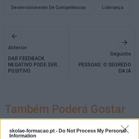
Desenvolvimento De Competências
Liderança
Anterior
Seguinte
DAR FEEDBACK
NEGATIVO PODE SER…
PESSOAS: O SEGREDO
POSITIVO
DA IA
Também Poderá Gostar
skolae-formacao.pt -
Do Not Process My Personal
Information