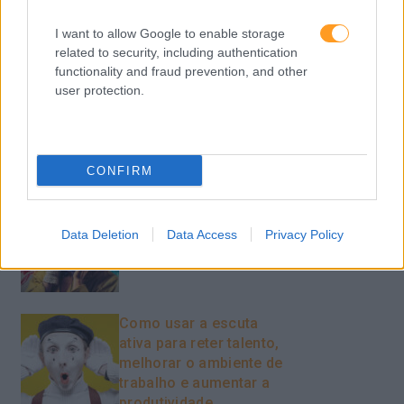
Team Building
I want to allow Google to enable storage
Tecnologias De Informação
related to security, including authentication
functionality and fraud prevention, and other
Vendas E Negociação
user protection.
Recentes
CONFIRM
Feedback fora do
Data Deletion
Data Access
Privacy Policy
calendário
Como usar a escuta
ativa para reter talento,
melhorar o ambiente de
trabalho e aumentar a
produtividade