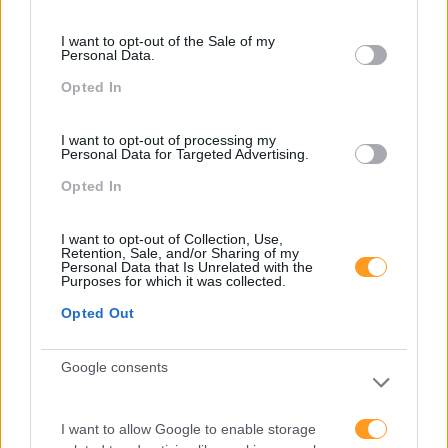
consent section.
I want to opt-out of the Sale of my
Personal Data.
Opted In
Categorias Blog
I want to opt-out of processing my
Personal Data for Targeted Advertising.
Aprendizagem
Opted In
Artigo De Opinião
Atendimento E Relação Cliente
I want to opt-out of Collection, Use,
Retention, Sale, and/or Sharing of my
Comunicação
Personal Data that Is Unrelated with the
Purposes for which it was collected.
Cultura
Opted Out
Desenvolvimento
Google consents
Desenvolvimento De Competências
Entrevista
I want to allow Google to enable storage
Expo RH