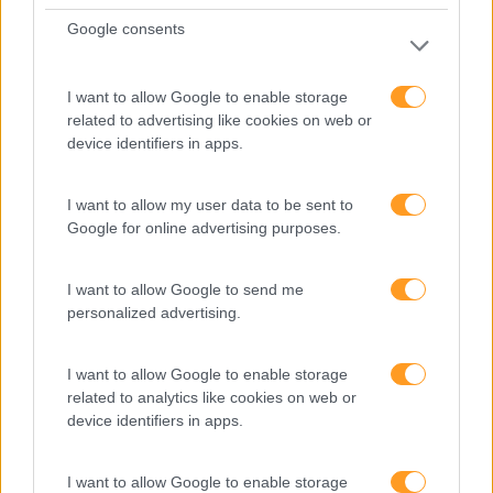
consumidor de uma forma mais inteligente, atual e
Google consents
eficaz. A chave é sempre a mesma: desenhar para e a
partir do(s) outro(s)», partilha.
I want to allow Google to enable storage
Uma boa parte das empresas que
related to advertising like cookies on web or
device identifiers in apps.
operam em setores/serviços que
podem ser, de alguma forma,
I want to allow my user data to be sent to
Google for online advertising purposes.
automatizados, deixarão, pura e
simplesmente, de ter espaço para
I want to allow Google to send me
continuar a existir.
personalized advertising.
I want to allow Google to enable storage
related to analytics like cookies on web or
A Beta-i, empresa que tem como objetivo ajudar
device identifiers in apps.
startups
a acelerar e a fornecer as grandes empresas
com formas de inovação e a funcionarem como
startups
, tem vindo a apostar nesta área. «A Beta-i tem
I want to allow Google to enable storage