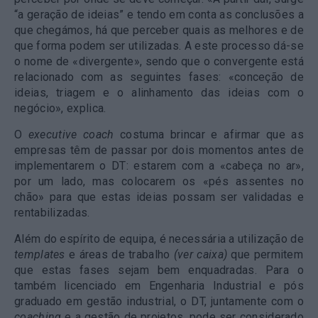
“a geração de ideias” e tendo em conta as conclusões a
que chegámos, há que perceber quais as melhores e de
que forma podem ser utilizadas. A este processo dá-se
o nome de «divergente», sendo que o convergente está
relacionado com as seguintes fases: «conceção de
ideias, triagem e o alinhamento das ideias com o
negócio», explica.
O
executive coach
costuma brincar e afirmar que as
empresas têm de passar por dois momentos antes de
implementarem o DT: estarem com a «cabeça no ar»,
por um lado, mas colocarem os «pés assentes no
chão» para que estas ideias possam ser validadas e
rentabilizadas.
Além do espírito de equipa, é necessária a utilização de
templates
e áreas de trabalho
(ver caixa)
que permitem
que estas fases sejam bem enquadradas. Para o
também licenciado em Engenharia Industrial e pós
graduado em gestão industrial, o DT, juntamente com o
coaching
e a gestão de projetos, pode ser considerado