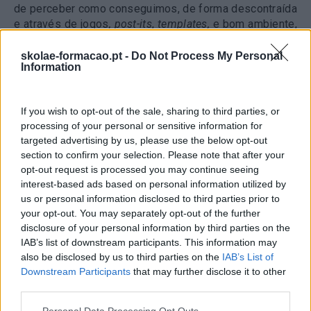
de perceber como conseguimos, de forma descontraída
e através de jogos
, post-its
,
templates,
e bom ambiente,
trabalhar coisas sérias
(ver caixa sobre os materiais
que necessita para implementar esta metodologia na
skolae-formacao.pt -
Do Not Process My Personal
Information
sua empresa).
Não é à toa que as reuniões, numa
empresa, são das atividades com menor valor
acrescentado e em que o retorno de investimento é
If you wish to opt-out of the sale, sharing to third parties, or
praticamente nulo», acrescenta o
executive coach.
processing of your personal or sensitive information for
targeted advertising by us, please use the below opt-out
Uma das vantagens desta nova forma de pensar a
section to confirm your selection. Please note that after your
gestão é integrar todos os profissionais. É dada assim
opt-out request is processed you may continue seeing
a possibilidade de quem participa de «co-desenhar o
interest-based ads based on personal information utilized by
futuro que ainda não chegou e é profundamente
us or personal information disclosed to third parties prior to
valorizada pelos colaboradores promovendo
your opt-out. You may separately opt-out of the further
igualmente a aprendizagem para os desafios do
disclosure of your personal information by third parties on the
presente
IAB’s list of downstream participants. This information may
also be disclosed by us to third parties on the
IAB’s List of
Mais do que investimento financeiro, é necessária
Downstream Participants
that may further disclose it to other
atitude e vontade. Mas também tempo. «Devem ser
third parties.
experienciadas todas as etapas do DT e ter um
propósito. Por outro lado, é fundamental que os