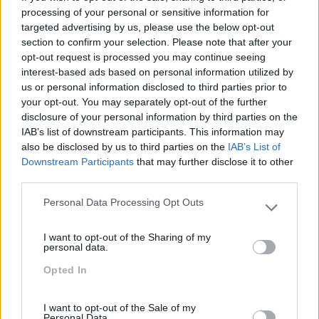
processing of your personal or sensitive information for
targeted advertising by us, please use the below opt-out
Também Poderá Gostar
section to confirm your selection. Please note that after your
opt-out request is processed you may continue seeing
interest-based ads based on personal information utilized by
us or personal information disclosed to third parties prior to
your opt-out. You may separately opt-out of the further
disclosure of your personal information by third parties on the
IAB’s list of downstream participants. This information may
also be disclosed by us to third parties on the
IAB’s List of
Downstream Participants
that may further disclose it to other
third parties.
Personal Data Processing Opt Outs
Please note that this website/app uses one or more Google
Sustentabilidade
Criatividade É Das
services and may gather and store information including but
I want to opt-out of the Sharing of my
Corporativa, Qual O Papel
Competências Mais
not limited to your visit or usage behaviour. You may click to
personal data.
Dos Líderes?
Valorizadas Nos
grant or deny consent to Google and its third-party tags to
Opted In
use your data for below specified purposes in below Google
Colaboradores
RHBizz
consent section.
RHBizz
I want to opt-out of the Sale of my
Personal Data.