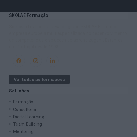
SKOLAE Formação
Somos a filial portuguesa do grupo SKOLAE Formation,
empresa europeia multiespecializada no desenvolvimento
de competências e soluções de aprendizagem. Estamos
em Portugal desde 1998.
Ver todas as formações
Soluções
Formação
Consultoria
Digital Learning
Team Building
Mentoring