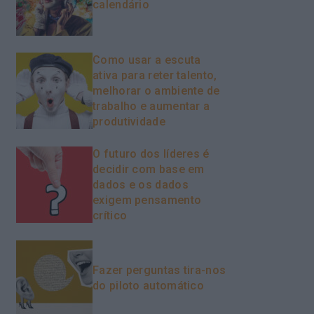
calendário
Como usar a escuta
ativa para reter talento,
melhorar o ambiente de
trabalho e aumentar a
produtividade
O futuro dos líderes é
decidir com base em
dados e os dados
exigem pensamento
crítico
Fazer perguntas tira-nos
do piloto automático