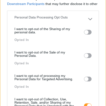
Downstream Participants
that may further disclose it to other
Seguinte
third parties.
Anterior
SHAKE TO LEAD: O QUE
Personal Data Processing Opt Outs
ÉTICA E LIDERANÇA, O
DIFERENCIA ESTE
Please note that this website/app uses one or more Google
PODER DE CONSTRUIR
PROGRAMA DE
services and may gather and store information including but
OU DESTRUIR AS
LIDERANÇA DE TODOS
I want to opt-out of the Sharing of my
not limited to your visit or usage behaviour. You may click to
personal data.
EMPRESAS
OS OUTROS
grant or deny consent to Google and its third-party tags to
Opted In
use your data for below specified purposes in below Google
consent section.
I want to opt-out of the Sale of my
Personal Data.
Também Poderá Gostar
Opted In
I want to opt-out of processing my
Personal Data for Targeted Advertising.
Opted In
I want to opt-out of Collection, Use,
Retention, Sale, and/or Sharing of my
Personal Data that Is Unrelated with the