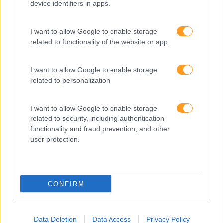
device identifiers in apps.
Categorias Blog
I want to allow Google to enable storage
Aprendizagem
related to functionality of the website or app.
Artigo De Opinião
I want to allow Google to enable storage
Atendimento E Relação Cliente
related to personalization.
Comunicação
Cultura
I want to allow Google to enable storage
related to security, including authentication
Desenvolvimento
functionality and fraud prevention, and other
user protection.
Desenvolvimento De Competências
Entrevista
Expo RH
CONFIRM
IA
Inglês
Data Deletion
Data Access
Privacy Policy