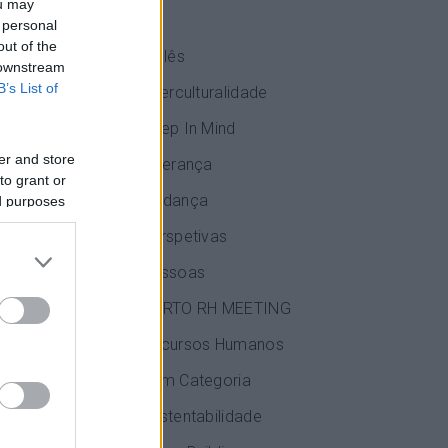
ou may
IA
 personal
out of the
Inglês
 downstream
B’s List of
Interculturalidade
Keep In Mind
ir e reter o
er and store
Liderança
outras novas
to grant or
se que mudar
Mudança
ed purposes
Perspetivas
ategoria de
 sociais com
Pessoas
esmo tempo
PORTO RH MEETING
Recursos Humanos
 talento vai
consciência
Sem Categoria
Sustentabilidade
s últimos 10