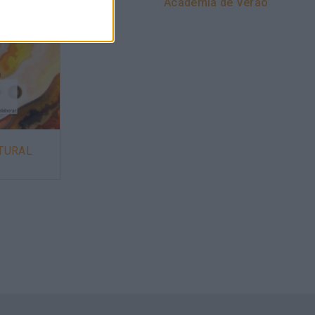
Academia de Verão
LTURAL
ADMINISTRAÇÃO PÚBLICA E A
SINGULARIDADE NO
DESENVOLVIMENTO DE
PESSOAS E EQUIPAS