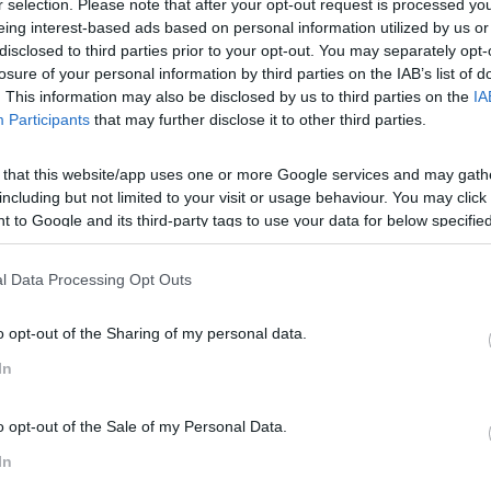
r selection. Please note that after your opt-out request is processed y
eing interest-based ads based on personal information utilized by us or
disclosed to third parties prior to your opt-out. You may separately opt-
losure of your personal information by third parties on the IAB’s list of
. This information may also be disclosed by us to third parties on the
IA
Participants
that may further disclose it to other third parties.
o que nunca,
pressionados a encontrar estratégias para atra
 that this website/app uses one or more Google services and may gath
nseguirem aumentar salários torna-se importante encontrar 
including but not limited to your visit or usage behaviour. You may click 
 e se para atrair talento de topo a única coisa que tives
 to Google and its third-party tags to use your data for below specifi
ogle consent section.
tuguês a integrar a lista 30 Under 30 para a Europa, na c
l Data Processing Opt Outs
a plataforma tecnológica que liga as empresas a instituições
as políticas de Responsabilidade Social Corporativa
e ao m
o opt-out of the Sharing of my personal data.
In
abalhadores da ‘geração do Milénio’
, a retenção e atração de
abalho flexíveis. A perceção de que uma empresa não tem 
o opt-out of the Sale of my Personal Data.
In
stres ambientais parecem ter-se tornado um lugar comum no