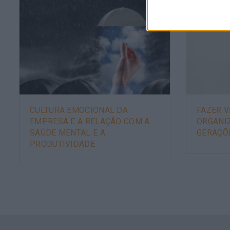
CULTURA EMOCIONAL DA
FAZER V
EMPRESA E A RELAÇÃO COM A
ORGANI
SAÚDE MENTAL E A
GERAÇÕ
PRODUTIVIDADE