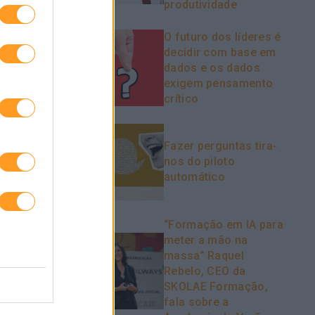
produtividade
O futuro dos líderes é
decidir com base em
dados e os dados
exigem pensamento
crítico
Fazer perguntas tira-
nos do piloto
automático
“Formação em IA para
meter a mão na
massa” Raquel
Rebelo, CEO da
SKOLAE Formação,
fala sobre a