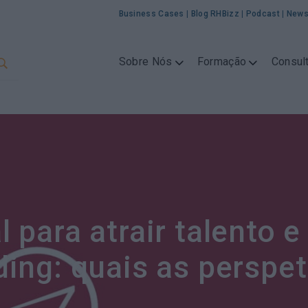
Business Cases
|
Blog RHBizz
|
Podcast
|
News
Sobre Nós
Formação
Consult
 para atrair talento 
ding: quais as perspet