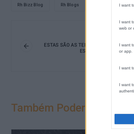
Rh Bizz Blog
Rh Blogs
Talento
I want 
I want t
web or d
Anteri
ESTAS SÃO AS TENDÊNCIAS A QUE DEV
I want t
ESTAR ATENTO EM 2018
or app.
I want t
I want t
authenti
Também Poderá Gostar