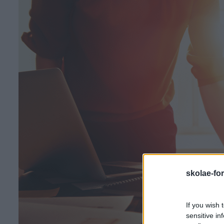
skolae-fo
If you wish 
sensitive in