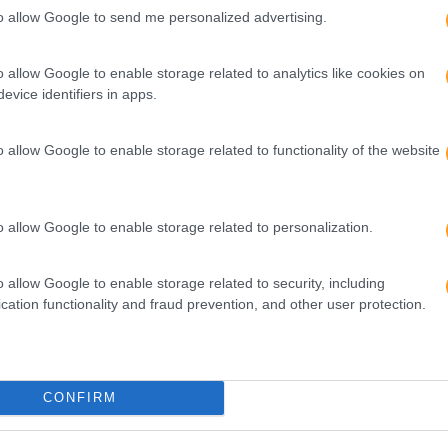
to allow Google to send me personalized advertising.
o allow Google to enable storage related to analytics like cookies on
evice identifiers in apps.
or
Seguinte
E
5 DICAS PARA ACELERAR A
o allow Google to enable storage related to functionality of the website
!
TRANSFORMAÇÃO DIGITAL NO SEU
NEGÓCIO
o allow Google to enable storage related to personalization.
o allow Google to enable storage related to security, including
cation functionality and fraud prevention, and other user protection.
CONFIRM