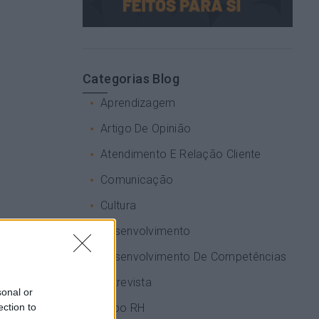
Categorias Blog
Aprendizagem
Artigo De Opinião
Atendimento E Relação Cliente
Comunicação
Cultura
Desenvolvimento
Desenvolvimento De Competências
Entrevista
sonal or
ection to
Expo RH