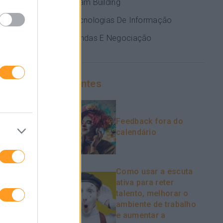
Team Building
, defende o
Tecnologias De Informação
dem ter nos
Vendas E Negociação
stratégia de
e esse tipo
Recentes
iva os seus
Feedback fora do
s e, assim,
calendário
hor talento.
Como usar a escuta
ativa para reter
talento, melhorar o
ambiente de trabalho
e aumentar a