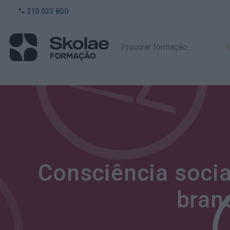
210 033 800
Consciência social
bran