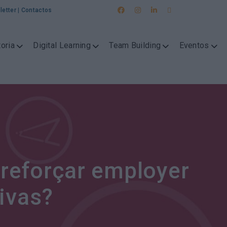
letter
|
Contactos
oria
Digital Learning
Team Building
Eventos
e reforçar employer
ivas?