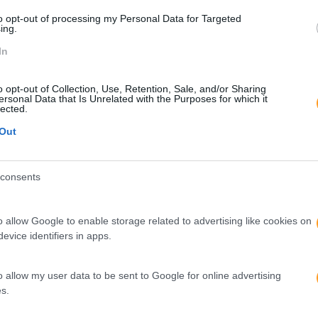
sta geração procura algo novo, e bom, para fazer parte”
to opt-out of processing my Personal Data for Targeted
ing.
ue as políticas de Responsabilidade Social Corporativa po
In
uma forma de atrair e reter talento e como parte de uma
e
o opt-out of Collection, Use, Retention, Sale, and/or Sharing
ersonal Data that Is Unrelated with the Purposes for which it
 isso mesmo, com 64% dos CEO de empresas a revelarem qu
lected.
erir que utilizam esse tipo de políticas para atrair talento.
Out
empresas realizem inquéritos para perceber o que mot
 de voluntariado ou donativos.
consents
l o verdadeiro propósito de cada um dos seus colaboradore
ativa com impacto e que permitam, a longo prazo, atrair o mel
o allow Google to enable storage related to advertising like cookies on
evice identifiers in apps.
Blogs De Recursos Humanos
 Rh
Employer Branding
ESolidar
o allow my user data to be sent to Google for online advertising
s.
 Social Corporativa
Retenção De Talento
Rh Bizz