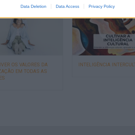
Data Deletion
Data Access
Privacy Policy
IVER OS VALORES DA
INTELIGÊNCIA INTERCU
ZAÇÃO EM TODAS AS
ES