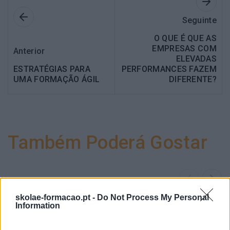
Seguinte
O QUE É QUE AS
EMPRESAS COM
Anterior
ELEVADAS
ESTRATÉGIAS PARA
PERFORMANCES FAZEM
UMA FORMAÇÃO ÁGIL
DIFERENTE?
Também Poderá Gostar
skolae-formacao.pt -
Do Not Process My Personal
Information