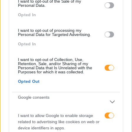
I want to opt-out of the Sale of my
Personal Data.
Categorias Blog
Opted In
Aprendizagem
I want to opt-out of processing my
Personal Data for Targeted Advertising.
Artigo De Opinião
Opted In
Atendimento E Relação Cliente
Comunicação
I want to opt-out of Collection, Use,
Retention, Sale, and/or Sharing of my
Cultura
Personal Data that Is Unrelated with the
Purposes for which it was collected.
Desenvolvimento
Opted Out
Desenvolvimento De Competências
Google consents
Entrevista
Expo RH
I want to allow Google to enable storage
IA
related to advertising like cookies on web or
device identifiers in apps.
Inglês