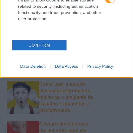
I want to allow Google to enable storage
Vendas E Negociação
related to security, including authentication
functionality and fraud prevention, and other
user protection.
Recentes
CONFIRM
Feedback fora do
calendário
Data Deletion
Data Access
Privacy Policy
Como usar a escuta
ativa para reter talento,
melhorar o ambiente de
trabalho e aumentar a
produtividade
O futuro dos líderes é
decidir com base em