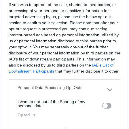
If you wish to opt-out of the sale, sharing to third parties, or
processing of your personal or sensitive information for
targeted advertising by us, please use the below opt-out
section to confirm your selection. Please note that after your
Sustentabilidade
Criatividade É Das
opt-out request is processed you may continue seeing
Corporativa, Qual O Papel
Competências Mais
interest-based ads based on personal information utilized by
Dos Líderes?
Valorizadas Nos
us or personal information disclosed to third parties prior to
Colaboradores
your opt-out. You may separately opt-out of the further
disclosure of your personal information by third parties on the
Pesquisa
IAB’s list of downstream participants. This information may
also be disclosed by us to third parties on the
IAB’s List of
Downstream Participants
that may further disclose it to other
third parties.
Personal Data Processing Opt Outs
Please note that this website/app uses one or more Google
services and may gather and store information including but
I want to opt-out of the Sharing of my
not limited to your visit or usage behaviour. You may click to
personal data.
grant or deny consent to Google and its third-party tags to
Opted In
use your data for below specified purposes in below Google
consent section.