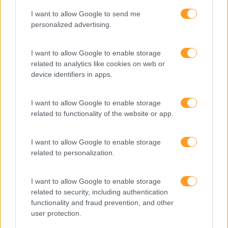
Tecnologias De Informação
I want to allow Google to send me
personalized advertising.
Vendas E Negociação
I want to allow Google to enable storage
related to analytics like cookies on web or
Recentes
device identifiers in apps.
I want to allow Google to enable storage
Feedback fora do
related to functionality of the website or app.
calendário
I want to allow Google to enable storage
related to personalization.
Como usar a escuta
ativa para reter talento,
I want to allow Google to enable storage
melhorar o ambiente de
related to security, including authentication
trabalho e aumentar a
functionality and fraud prevention, and other
produtividade
user protection.