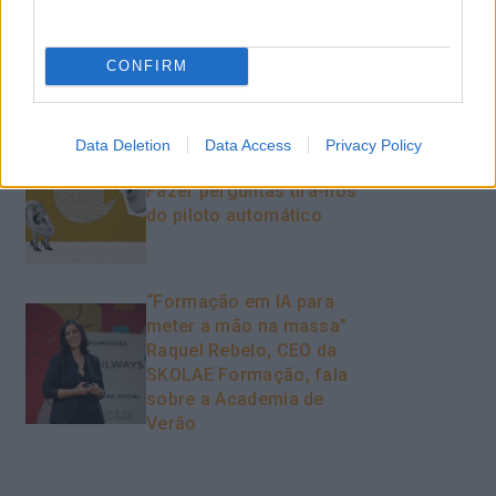
O futuro dos líderes é
decidir com base em
dados e os dados
CONFIRM
exigem pensamento
crítico
Data Deletion
Data Access
Privacy Policy
Fazer perguntas tira-nos
do piloto automático
“Formação em IA para
meter a mão na massa”
Raquel Rebelo, CEO da
SKOLAE Formação, fala
sobre a Academia de
Verão