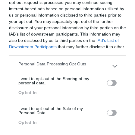
opt-out request is processed you may continue seeing
interest-based ads based on personal information utilized by
us or personal information disclosed to third parties prior to
your opt-out. You may separately opt-out of the further
Categorias Blog
disclosure of your personal information by third parties on the
IAB’s list of downstream participants. This information may
Aprendizagem
also be disclosed by us to third parties on the
IAB’s List of
Artigo De Opinião
Downstream Participants
that may further disclose it to other
third parties.
Atendimento E Relação Cliente
Personal Data Processing Opt Outs
Please note that this website/app uses one or more Google
Comunicação
services and may gather and store information including but
I want to opt-out of the Sharing of my
Cultura
not limited to your visit or usage behaviour. You may click to
personal data.
grant or deny consent to Google and its third-party tags to
Desenvolvimento
Opted In
use your data for below specified purposes in below Google
consent section.
Desenvolvimento De Competências
I want to opt-out of the Sale of my
Entrevista
Personal Data.
Opted In
Expo RH
IA