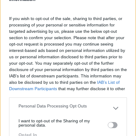
Academia de Verão
If you wish to opt-out of the sale, sharing to third parties, or
processing of your personal or sensitive information for
targeted advertising by us, please use the below opt-out
section to confirm your selection. Please note that after your
opt-out request is processed you may continue seeing
interest-based ads based on personal information utilized by
us or personal information disclosed to third parties prior to
your opt-out. You may separately opt-out of the further
disclosure of your personal information by third parties on the
IAB’s list of downstream participants. This information may
also be disclosed by us to third parties on the
IAB’s List of
Formações ajustadas ao seu
Downstream Participants
that may further disclose it to other
third parties.
negócio
Personal Data Processing Opt Outs
Please note that this website/app uses one or more Google
FORMAÇÕES À MEDIDA
services and may gather and store information including but
I want to opt-out of the Sharing of my
not limited to your visit or usage behaviour. You may click to
personal data.
Provocamos e aceleramos processos de mudança com
grant or deny consent to Google and its third-party tags to
a implementação e desenvolvimento de soluções
Opted In
use your data for below specified purposes in below Google