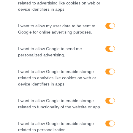
related to advertising like cookies on web or
device identifiers in apps.
Formação
Consultoria
Digital Learning
I want to allow my user data to be sent to
Google for online advertising purposes.
Team Building
Mentoring
Coaching
I want to allow Google to send me
personalized advertising.
Sobre nós
I want to allow Google to enable storage
Quem somos
related to analytics like cookies on web or
Equipa
device identifiers in apps.
Missão, Visão e Valores
Informações de interesse
I want to allow Google to enable storage
related to functionality of the website or app.
Business Cases
Blog RHBizz
I want to allow Google to enable storage
Subscreva a nossa newsletter
related to personalization.