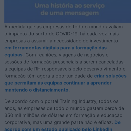
À medida que as empresas de todo o mundo avaliam
o impacto do surto de COVID-19, há cada vez mais
empresas a assumir a necessidade de investimento
em ferramentas digitais para a formação das
equipas
.
Com reuniões, viagens de negócios e
sessões de formação presenciais a serem canceladas,
a equipas de RH responsáveis pelo desenvolvimento e
formação têm agora a oportunidade de
criar soluções
que permitam às equipas continuar a aprender
mantendo o distanciamento.
De acordo com o portal Training Industry, todos os
anos, as empresas de todo o mundo gastam cerca de
350 mil milhões de dólares em formação e educação
corporativa, mas uma grande parte não é eficaz.
De
acordo com um estudo publicado pelo LinkedIn
,