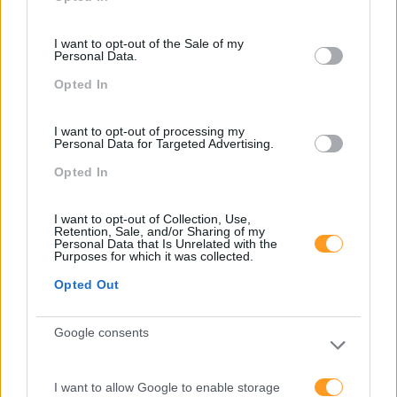
pragmáticas orientadas para os resultados
consent section.
I want to opt-out of the Sale of my
SABER MAIS
Personal Data.
Opted In
I want to opt-out of processing my
SKOLAE Formação
Personal Data for Targeted Advertising.
Opted In
Somos a filial portuguesa do grupo SKOLAE
Formation, empresa europeia multiespecializada
I want to opt-out of Collection, Use,
no desenvolvimento de competências e soluções
Retention, Sale, and/or Sharing of my
Personal Data that Is Unrelated with the
de aprendizagem. Estamos em Portugal desde
Purposes for which it was collected.
1998.
Opted Out
facebook
instagram
linkedin
Google consents
Ver todas as formações
Soluções
I want to allow Google to enable storage