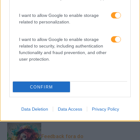
Pessoas
I want to allow Google to enable storage
PORTO RH MEETING
related to personalization.
Recursos Humanos
Sem Categoria
I want to allow Google to enable storage
related to security, including authentication
Sustentabilidade
functionality and fraud prevention, and other
user protection.
Team Building
Tecnologias De Informação
Vendas E Negociação
CONFIRM
Data Deletion
Data Access
Privacy Policy
Recentes
Feedback fora do