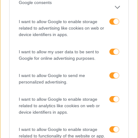
Google consents
Cultura
Desenvolvimento
I want to allow Google to enable storage
related to advertising like cookies on web or
Desenvolvimento De Competências
device identifiers in apps.
Entrevista
I want to allow my user data to be sent to
Expo RH
Google for online advertising purposes.
IA
I want to allow Google to send me
Inglês
personalized advertising.
Interculturalidade
Keep In Mind
I want to allow Google to enable storage
related to analytics like cookies on web or
Liderança
device identifiers in apps.
Mudança
I want to allow Google to enable storage
Perspetivas
related to functionality of the website or app.