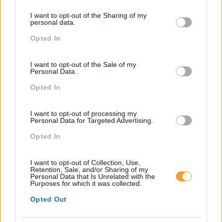
Pesquisa
services and may gather and store information including but
I want to opt-out of the Sharing of my
not limited to your visit or usage behaviour. You may click to
personal data.
grant or deny consent to Google and its third-party tags to
Opted In
use your data for below specified purposes in below Google
consent section.
I want to opt-out of the Sale of my
Personal Data.
Opted In
I want to opt-out of processing my
Personal Data for Targeted Advertising.
Opted In
Categorias Blog
I want to opt-out of Collection, Use,
Aprendizagem
Retention, Sale, and/or Sharing of my
Personal Data that Is Unrelated with the
Purposes for which it was collected.
Artigo De Opinião
Opted Out
Atendimento E Relação Cliente
Comunicação