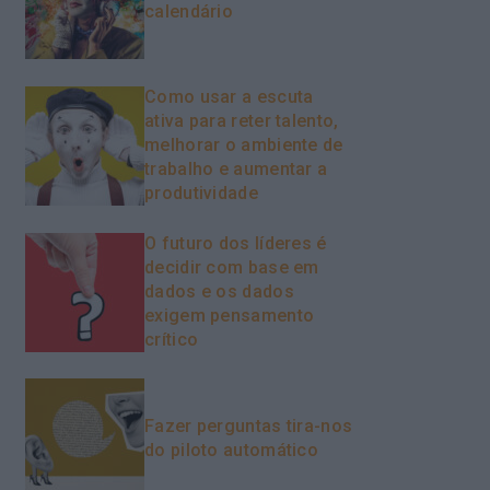
calendário
Como usar a escuta
ativa para reter talento,
melhorar o ambiente de
trabalho e aumentar a
produtividade
O futuro dos líderes é
decidir com base em
dados e os dados
exigem pensamento
crítico
Fazer perguntas tira-nos
do piloto automático