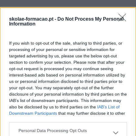
skolae-formacao.pt -
Do Not Process My Personal
Também Poderá Gostar
Information
If you wish to opt-out of the sale, sharing to third parties, or
processing of your personal or sensitive information for
targeted advertising by us, please use the below opt-out
section to confirm your selection. Please note that after your
opt-out request is processed you may continue seeing
interest-based ads based on personal information utilized by
us or personal information disclosed to third parties prior to
your opt-out. You may separately opt-out of the further
disclosure of your personal information by third parties on the
IAB’s list of downstream participants. This information may
Novas Ferramentas De
Energia Para O Regresso
also be disclosed by us to third parties on the
IAB’s List of
Trabalho Na Investigação:
Ao Escritório
Downstream Participants
that may further disclose it to other
Entre A Velocidade E O
third parties.
Essencial Humano
Personal Data Processing Opt Outs
Please note that this website/app uses one or more Google