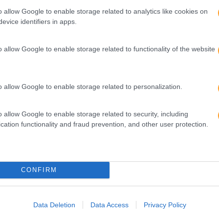
o allow Google to enable storage related to analytics like cookies on
or
Seguinte
evice identifiers in apps.
R
AS MELHORES POSTURAS DE YOGA PARA
U
REDUZIR O STRESS
o allow Google to enable storage related to functionality of the website
)
o allow Google to enable storage related to personalization.
o allow Google to enable storage related to security, including
cation functionality and fraud prevention, and other user protection.
CONFIRM
Data Deletion
Data Access
Privacy Policy