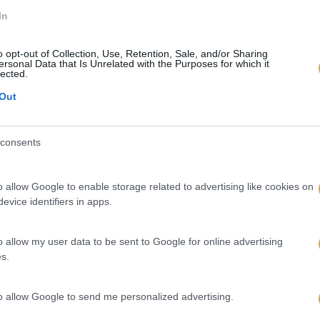
In
o opt-out of Collection, Use, Retention, Sale, and/or Sharing
ersonal Data that Is Unrelated with the Purposes for which it
lected.
a as empresas daqui a 5 ou 10 anos?
Out
je?
consents
o allow Google to enable storage related to advertising like cookies on
evice identifiers in apps.
ento pessoal, faz sentido acompanharem cada vez mais as t
sposta às solicitações dos clientes para ajudá-los a evoluir
o allow my user data to be sent to Google for online advertising
s.
erreiro
Recursos Humanos
Viagens Abreu
to allow Google to send me personalized advertising.