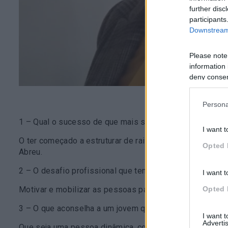
further disc
participants
Downstream 
Please note
information 
deny consent
in below Go
Persona
1 – Qual o sucesso de que mais se orgulha?
I want t
O ter começado a estruturar de raiz uma Academia de f
Opted 
Abreu.
2 – O desafio profissional que tem que enfrentar hoje?
I want t
Opted 
Motivar e mobilizar as pessoas para a importância da fo
3 – O que aconselha a um jovem que começa a trabalhar
I want 
Advertis
Que seja uma pessoa dinâmica, com vontade de aprender, 