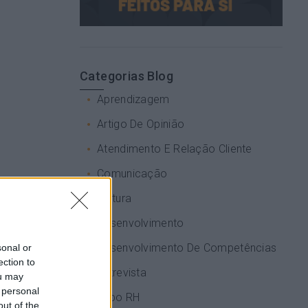
Categorias Blog
Aprendizagem
Artigo De Opinião
Atendimento E Relação Cliente
Comunicação
Cultura
Desenvolvimento
Desenvolvimento De Competências
sonal or
ection to
Entrevista
ou may
 personal
Expo RH
out of the