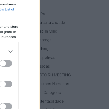
 downstream
IA
B’s List of
Inglês
Interculturalidade
er and store
Keep In Mind
to grant or
ed purposes
Liderança
Mudança
Perspetivas
Pessoas
do o Grupo
PORTO RH MEETING
Recursos Humanos
 desafio.
Sem Categoria
Sustentabilidade