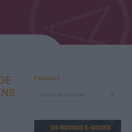
LDE
Pesquisa
ENS