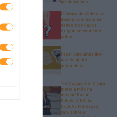
produtividade
O futuro dos líderes é
decidir com base em
dados e os dados
exigem pensamento
crítico
Fazer perguntas tira-
nos do piloto
automático
“Formação em IA para
meter a mão na
massa” Raquel
Rebelo, CEO da
SKOLAE Formação,
fala sobre a