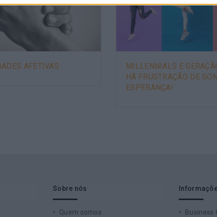
DADES AFETIVAS
MILLENNIALS E GERAÇÃ
HÁ FRUSTRAÇÃO DE SON
ESPERANÇA!
Sobre nós
Informaçõe
Quem somos
Business