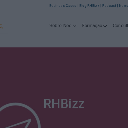
Business Cases
|
Blog RHBizz
|
Podcast
|
News
Sobre Nós
Formação
Consult
RHBizz