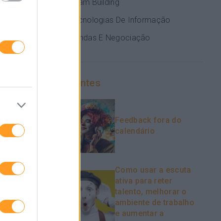
Team Building
Tecnologias De Informação
Vendas E Negociação
Recentes
Feedback fora do
calendário
endências e
 e
Como usar a escuta
ativa para reter
talento, melhorar o
ambiente de trabalho
e aumentar a