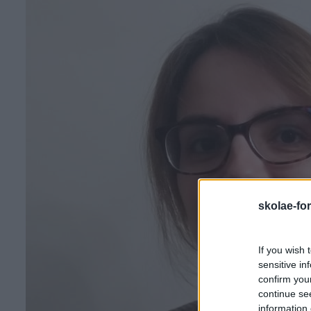
skolae-fo
If you wish 
sensitive in
confirm you
continue se
information 