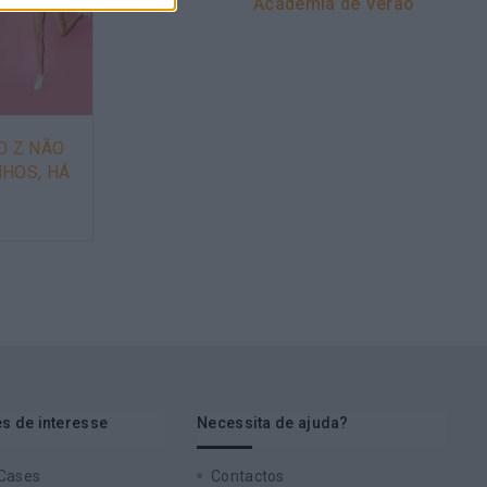
Academia de Verão
O Z NÃO
NEUROAPRENDIZAGEM
HOS, HÁ
s de interesse
Necessita de ajuda?
 Cases
Contactos