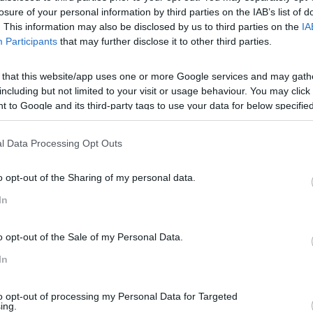
losure of your personal information by third parties on the IAB’s list of
. This information may also be disclosed by us to third parties on the
IA
Participants
that may further disclose it to other third parties.
 that this website/app uses one or more Google services and may gath
including but not limited to your visit or usage behaviour. You may click 
 to Google and its third-party tags to use your data for below specifi
ogle consent section.
l Data Processing Opt Outs
o opt-out of the Sharing of my personal data.
ormação na empresa Viagens Abreu, SA para dar resposta a to
In
o opt-out of the Sale of my Personal Data.
In
rmação. Tirar as pessoas da sua zona de conforto é ainda um
?
to opt-out of processing my Personal Data for Targeted
ing.
polivalente e criativo.