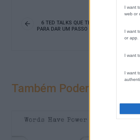
I want t
Anteri
web or d
6 TED TALKS QUE TEM MESMO QUE OUVI
PARA DAR UM PASSO NA SUA CARREIRA (O
I want t
VIDA
or app.
I want t
I want t
authenti
Também Poderá Gostar