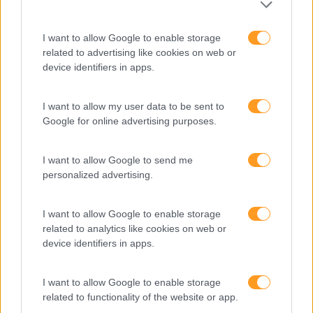
Também Poderá Gostar
I want to allow Google to enable storage
related to advertising like cookies on web or
device identifiers in apps.
I want to allow my user data to be sent to
Google for online advertising purposes.
I want to allow Google to send me
personalized advertising.
I want to allow Google to enable storage
Novas Ferramentas De
Energia Para O Regresso
related to analytics like cookies on web or
Trabalho Na Investigação:
Ao Escritório
device identifiers in apps.
Entre A Velocidade E O
Essencial Humano
I want to allow Google to enable storage
Pesquisa
related to functionality of the website or app.