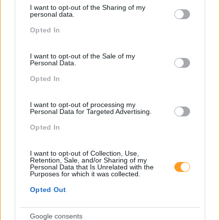
services and may gather and store information including but
I want to opt-out of the Sharing of my
not limited to your visit or usage behaviour. You may click to
personal data.
grant or deny consent to Google and its third-party tags to
Regulamento Geral De Proteção De Dados
Opted In
use your data for below specified purposes in below Google
consent section.
RGPD
RH Bizz Branded Content
Sage
I want to opt-out of the Sale of my
Personal Data.
Transformação Digital
Opted In
I want to opt-out of processing my
Personal Data for Targeted Advertising.
Opted In
Anterior
Seguinte
I want to opt-out of Collection, Use,
SERÃO AS SOFT SKILLS
ABILWAYS PORTUGAL
Retention, Sale, and/or Sharing of my
AS COMPETÊNCIAS
ENTRA NO FUTURO COM
Personal Data that Is Unrelated with the
MAIS DESEJADAS NO
APP DE VIDEO
Purposes for which it was collected.
FUTURO?
LEARNING ON DEMAND
Opted Out
Google consents