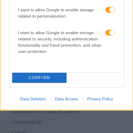
I want to allow Google to enable storage
related to personalization.
I want to allow Google to enable storage
related to security, including authentication
functionality and fraud prevention, and other
user protection.
CONFIRM
Categorias Blog
Aprendizagem
Data Deletion
Data Access
Privacy Policy
Artigo De Opinião
Atendimento E Relação Cliente
Comunicação
Cultura