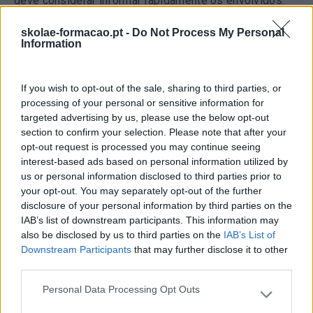
deve considerar informar rapidamente os envolvidos.
De acordo com o RGPD, se os dados pessoais forem
acidentalmente ou ilegalmente perdidos, destruídos,
skolae-formacao.pt -
Do Not Process My Personal
Information
modificados ou danificados, é necessário reportá-lo à
autoridade supervisora dentro de três dias. E não é
apenas a autoridade competente que necessita de ser
If you wish to opt-out of the sale, sharing to third parties, or
notificada, todas as pessoas afetadas devem ser
processing of your personal or sensitive information for
também informadas, uma vez que é possível que a
targeted advertising by us, please use the below opt-out
situação resulte num risco elevado de prejuízo
section to confirm your selection. Please note that after your
financeiro, fraude ou roubo de identidade.
opt-out request is processed you may continue seeing
interest-based ads based on personal information utilized by
Mais informação sobre o RGPD e para se registar no
us or personal information disclosed to third parties prior to
próximo webinar informativo da Sage visite:
your opt-out. You may separately opt-out of the further
http://www.sage.pt/rgpd
disclosure of your personal information by third parties on the
IAB’s list of downstream participants. This information may
Para saber mais sobre o Branded Content Abilways
also be disclosed by us to third parties on the
IAB’s List of
Portugal
clique aqui.
Downstream Participants
that may further disclose it to other
third parties.
TAGS:
Branded Content
Personal Data Processing Opt Outs
Please note that this website/app uses one or more Google
Proteção De Dados