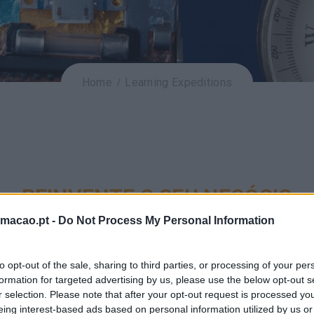
Home
Learning Expeditions
REINVENTE O SEU NEGÓCIO
rmacao.pt -
Do Not Process My Personal Information
dizagem que provocam o desejo de agir imediatamente, colet
 a expedições de aprendizagem para que todos 
to opt-out of the sale, sharing to third parties, or processing of your per
formation for targeted advertising by us, please use the below opt-out s
práticas são fundamentais para desencadear mu
r selection. Please note that after your opt-out request is processed y
eing interest-based ads based on personal information utilized by us or