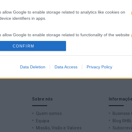
o allow Google to enable storage related to analytics like cookies on
evice identifiers in apps.
o allow Google to enable storage related to functionality of the website
PEÇA-NOS UMA PROPOSTA
CONFIRM
o allow Google to enable storage related to personalization.
Data Deletion
Data Access
Privacy Policy
o allow Google to enable storage related to security, including
cation functionality and fraud prevention, and other user protection.
Sobre nós
Informaçõe
Quem somos
Business
Equipa
Blog RHBi
Missão, Visão e Valores
Subscreva