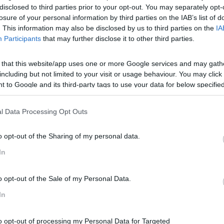
disclosed to third parties prior to your opt-out. You may separately opt-
losure of your personal information by third parties on the IAB’s list of
. This information may also be disclosed by us to third parties on the
IA
Participants
that may further disclose it to other third parties.
 that this website/app uses one or more Google services and may gath
including but not limited to your visit or usage behaviour. You may click 
 to Google and its third-party tags to use your data for below specifi
ogle consent section.
Objetivos
l Data Processing Opt Outs
Antecipar a evolução do mercado
o opt-out of the Sharing of my personal data.
Construir o futuro da organização
Mudar a mentalidade para inovar
In
o opt-out of the Sale of my Personal Data.
In
to opt-out of processing my Personal Data for Targeted