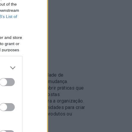
out of the
 downstream
B’s List of
er and store
to grant or
ed purposes
Resultados
Criar uma comunidade de
embaixadores de mudança.
Inspirar-se, descobrir práticas que
podem ser transpostas
imediatamente para a organização.
Aproveitar oportunidades para criar
parcerias, novos produtos ou
serviços