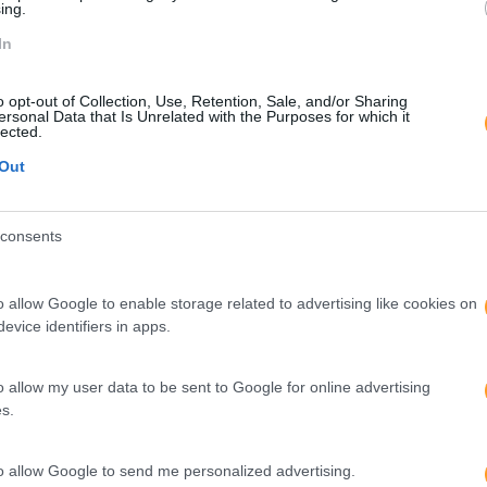
ing.
In
o opt-out of Collection, Use, Retention, Sale, and/or Sharing
ersonal Data that Is Unrelated with the Purposes for which it
lected.
Out
consents
Tech
Espírito Start 
o allow Google to enable storage related to advertising like cookies on
evice identifiers in apps.
XPLORARAM COM SKOLAE FORM
o allow my user data to be sent to Google for online advertising
s.
to allow Google to send me personalized advertising.