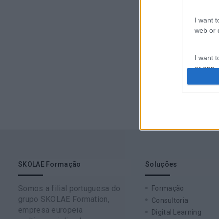
I want t
web or d
I want t
or app.
I want t
I want t
authenti
SKOLAE Formação
Soluções
Somos a filial portuguesa do
Formação
grupo SKOLAE Formation,
Consultoria
empresa europeia
Digital Learning