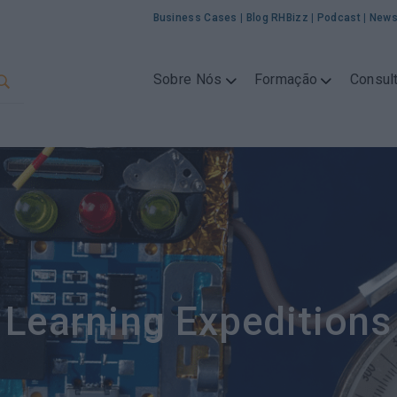
Business Cases
|
Blog RHBizz
|
Podcast
|
News
Sobre Nós
Formação
Consult
Learning Expeditions