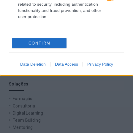
SKOLAE Formação
related to security, including authentication
functionality and fraud prevention, and other
user protection.
Somos a filial portuguesa do grupo SKOLAE Formation,
empresa europeia multiespecializada no desenvolvimento
de competências e soluções de aprendizagem. Estamos
em Portugal desde 1998.
CONFIRM
Data Deletion
Data Access
Privacy Policy
Ver todas as formações
Soluções
Formação
Consultoria
Digital Learning
Team Building
Mentoring