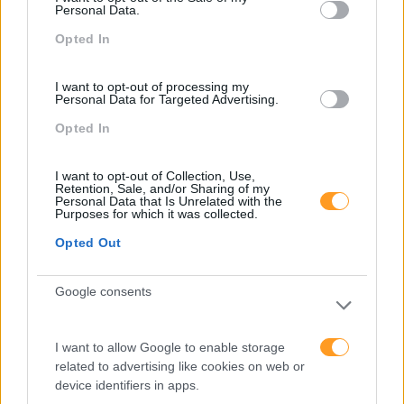
Venha conversar connosco acerca de como podemos
Personal Data.
apoiá-lo no processo de transformação digital da sua
Opted In
empresa
I want to opt-out of processing my
Personal Data for Targeted Advertising.
PEÇA-NOS UMA PROPOSTA
Opted In
I want to opt-out of Collection, Use,
Retention, Sale, and/or Sharing of my
Personal Data that Is Unrelated with the
Purposes for which it was collected.
Opted Out
Google consents
I want to allow Google to enable storage
related to advertising like cookies on web or
Formações ajustadas
device identifiers in apps.