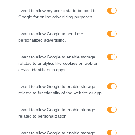
ao seu negócio
I want to allow my user data to be sent to
Google for online advertising purposes.
FORMAÇÕES À
I want to allow Google to send me
MEDIDA
personalized advertising.
I want to allow Google to enable storage
Provocamos e aceleramos processos de mudança com a
related to analytics like cookies on web or
implementação e desenvolvimento de soluções
device identifiers in apps.
pragmáticas orientadas para os resultados
I want to allow Google to enable storage
related to functionality of the website or app.
SABER MAIS
I want to allow Google to enable storage
related to personalization.
I want to allow Google to enable storage