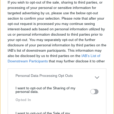
If you wish to opt-out of the sale, sharing to third parties, or
Media
,
UX
e
Responsive Design
?
processing of your personal or sensitive information for
targeted advertising by us, please use the below opt-out
…. As situações que nos
criam desconforto
e nos
section to confirm your selection. Please note that after your
fazem
sentir desatualizados
são cada vez mais…
opt-out request is processed you may continue seeing
Então, já não está
FARTO DE ESTAR ULTRAPASSADO
?!
interest-based ads based on personal information utilized by
us or personal information disclosed to third parties prior to
your opt-out. You may separately opt-out of the further
disclosure of your personal information by third parties on the
ALGUNS MOMENTOS DA
IAB’s list of downstream participants. This information may
also be disclosed by us to third parties on the
IAB’s List of
PALESTRA…
Downstream Participants
that may further disclose it to other
third parties.
Personal Data Processing Opt Outs
Please note that this website/app uses one or more Google
services and may gather and store information including but
I want to opt-out of the Sharing of my
not limited to your visit or usage behaviour. You may click to
personal data.
grant or deny consent to Google and its third-party tags to
Opted In
use your data for below specified purposes in below Google
consent section.
TENHA UMA ATITUDE DIGITAL!
I want to opt-out of the Sale of my