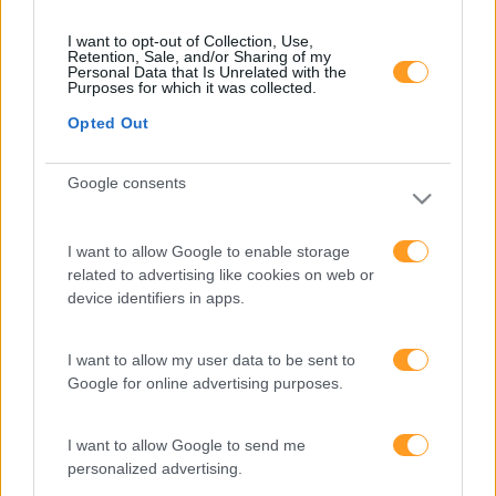
I want to opt-out of Collection, Use,
Formações ajustadas
Retention, Sale, and/or Sharing of my
Personal Data that Is Unrelated with the
Purposes for which it was collected.
ao seu negócio
Opted Out
FORMAÇÕES À
Google consents
MEDIDA
I want to allow Google to enable storage
related to advertising like cookies on web or
device identifiers in apps.
Provocamos e aceleramos processos de mudança com a
implementação e desenvolvimento de soluções
pragmáticas orientadas para os resultados
I want to allow my user data to be sent to
Google for online advertising purposes.
I want to allow Google to send me
SABER MAIS
personalized advertising.