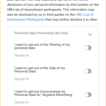
disclosure of your personal information by third parties on the
IAB’s list of downstream participants. This information may
also be disclosed by us to third parties on the
IAB’s List of
Downstream Participants
that may further disclose it to other
third parties.
Personal Data Processing Opt Outs
Please note that this website/app uses one or more Google
services and may gather and store information including but
I want to opt-out of the Sharing of my
QUER UM WEBINAR DESENHADO À MEDIDA?
not limited to your visit or usage behaviour. You may click to
personal data.
FALE CONNOSCO
grant or deny consent to Google and its third-party tags to
Opted In
use your data for below specified purposes in below Google
consent section.
I want to opt-out of the Sale of my
Personal Data.
Opted In
I want to opt-out of processing my
Personal Data for Targeted Advertising.
Opted In