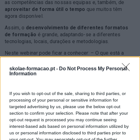
as competências das nossas equipas e, também, de
aproveitar de forma útil o tempo
que muitos têm
agora disponível.
Assim, o
desenvolvimento de diferentes formatos
de formação
é grande, adaptando-se a diferentes
tecnologias, locais, durações e metodologias.
Neste webinar pode ficar a conhecer:
– O que está a
mudar?
– O que se está a desenvolver?
– E que
competências se podem trabalhar?
skolae-formacao.pt -
Do Not Process My Personal
Information
If you wish to opt-out of the sale, sharing to third parties, or
processing of your personal or sensitive information for
targeted advertising by us, please use the below opt-out
section to confirm your selection. Please note that after your
opt-out request is processed you may continue seeing
interest-based ads based on personal information utilized by
us or personal information disclosed to third parties prior to
your opt-out. You may separately opt-out of the further