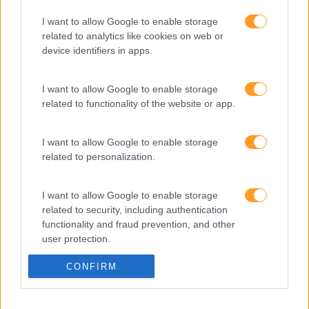
I want to allow Google to enable storage
related to analytics like cookies on web or
device identifiers in apps.
SKOLAE Formação
I want to allow Google to enable storage
Somos a filial portuguesa do grupo SKOLAE Formation,
related to functionality of the website or app.
empresa europeia multiespecializada no desenvolvimento
de competências e soluções de aprendizagem. Estamos
I want to allow Google to enable storage
em Portugal desde 1998.
related to personalization.
I want to allow Google to enable storage
related to security, including authentication
Ver todas as formações
functionality and fraud prevention, and other
user protection.
Soluções
CONFIRM
Formação
Consultoria