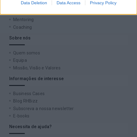
Data Deletion
Data Access
Privacy Policy
Digital Learning
Team Building
Mentoring
Coaching
Sobre nós
Quem somos
Equipa
Missão, Visão e Valores
Informações de interesse
Business Cases
Blog RHBizz
Subscreva a nossa newsletter
E-books
Necessita de ajuda?