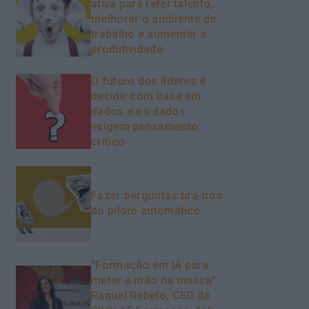
ativa para reter talento,
melhorar o ambiente de
trabalho e aumentar a
produtividade
O futuro dos líderes é
decidir com base em
dados e os dados
exigem pensamento
crítico
Fazer perguntas tira-nos
do piloto automático
“Formação em IA para
meter a mão na massa”
Raquel Rebelo, CEO da