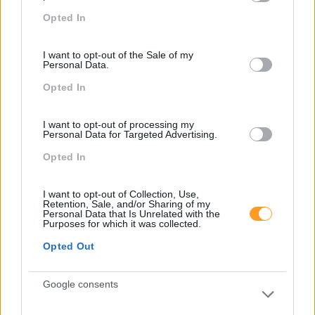
grant or deny consent to Google and its third-party tags to
Opted In
use your data for below specified purposes in below Google
consent section.
I want to opt-out of the Sale of my
Personal Data.
Opted In
I want to opt-out of processing my
Personal Data for Targeted Advertising.
Categorias Blog
Opted In
Aprendizagem
Artigo De Opinião
I want to opt-out of Collection, Use,
Retention, Sale, and/or Sharing of my
Atendimento E Relação Cliente
Personal Data that Is Unrelated with the
Purposes for which it was collected.
Comunicação
Opted Out
Cultura
Google consents
Desenvolvimento
Desenvolvimento De Competências