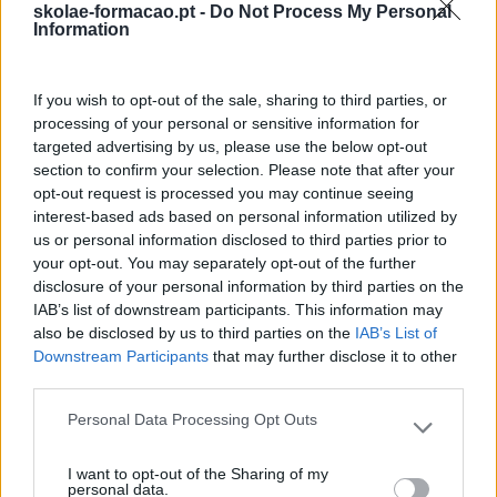
skolae-formacao.pt -
Do Not Process My Personal
Information
If you wish to opt-out of the sale, sharing to third parties, or
processing of your personal or sensitive information for
targeted advertising by us, please use the below opt-out
section to confirm your selection. Please note that after your
opt-out request is processed you may continue seeing
interest-based ads based on personal information utilized by
us or personal information disclosed to third parties prior to
Cultura Emocional Da
Fazer Viver Os Valores Da
your opt-out. You may separately opt-out of the further
disclosure of your personal information by third parties on the
Empresa E A Relação
Organização Em Todas
IAB’s list of downstream participants. This information may
Com A Saúde Mental E A
As Gerações
also be disclosed by us to third parties on the
IAB’s List of
Produtividade
Downstream Participants
that may further disclose it to other
third parties.
Pesquisa
Personal Data Processing Opt Outs
Please note that this website/app uses one or more Google
services and may gather and store information including but
I want to opt-out of the Sharing of my
not limited to your visit or usage behaviour. You may click to
personal data.