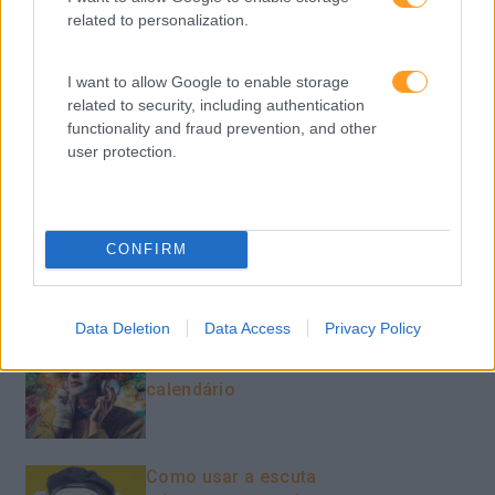
related to personalization.
Sem Categoria
Sustentabilidade
I want to allow Google to enable storage
Team Building
related to security, including authentication
functionality and fraud prevention, and other
Tecnologias De Informação
user protection.
Vendas E Negociação
CONFIRM
Recentes
Data Deletion
Data Access
Privacy Policy
Feedback fora do
calendário
Como usar a escuta