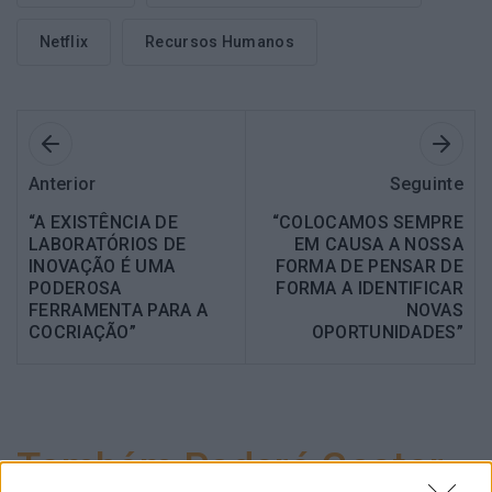
Netflix
Recursos Humanos
Anterior
Seguinte
“A EXISTÊNCIA DE
“COLOCAMOS SEMPRE
LABORATÓRIOS DE
EM CAUSA A NOSSA
INOVAÇÃO É UMA
FORMA DE PENSAR DE
PODEROSA
FORMA A IDENTIFICAR
FERRAMENTA PARA A
NOVAS
COCRIAÇÃO”
OPORTUNIDADES”
Também Poderá Gostar