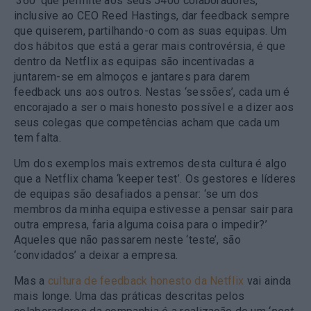
‘360’ que permite aos seus 5400 colaboradores,
inclusive ao CEO Reed Hastings, dar feedback sempre
que quiserem, partilhando-o com as suas equipas. Um
dos hábitos que está a gerar mais controvérsia, é que
dentro da Netflix as equipas são incentivadas a
juntarem-se em almoços e jantares para darem
feedback uns aos outros. Nestas ‘sessões’, cada um é
encorajado a ser o mais honesto possível e a dizer aos
seus colegas que competências acham que cada um
tem falta.
Um dos exemplos mais extremos desta cultura é algo
que a Netflix chama ‘keeper test’. Os gestores e líderes
de equipas são desafiados a pensar: ‘se um dos
membros da minha equipa estivesse a pensar sair para
outra empresa, faria alguma coisa para o impedir?’
Aqueles que não passarem neste ‘teste’, são
‘convidados’ a deixar a empresa.
Mas a
cultura de feedback honesto da Netflix
vai ainda
mais longe. Uma das práticas descritas pelos